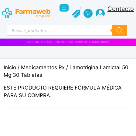
Saltar
Contacto
al
contenido
Búsqueda
de
productos
LA DROGUERÍA DE LOS COLOMBIANOS QUE MÁS CRECE
Inicio
/
Medicamentos Rx
/ Lamotrigina Lamictal 50
Mg 30 Tabletas
ESTE PRODUCTO REQUIERE FÓRMULA MÉDICA
PARA SU COMPRA.