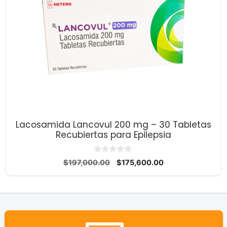
Lacosamida Lancovul 200 mg – 30 Tabletas
Recubiertas para Epilepsia
0
El
El
$
197,000.00
$
175,600.00
d
precio
precio
e
5
original
actual
era:
es:
$197,000.00.
$175,600.00.