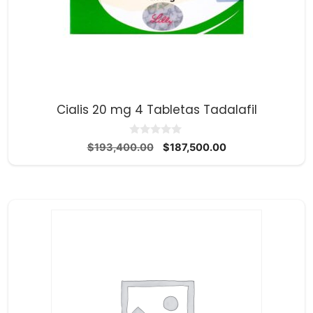
Cialis 20 mg 4 Tabletas Tadalafil
0
El
El
$
193,400.00
$
187,500.00
d
precio
precio
e
5
original
actual
era:
es:
$193,400.00.
$187,500.00.