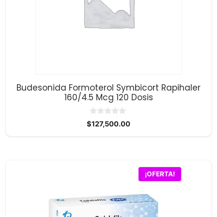
Budesonida Formoterol Symbicort Rapihaler
160/4.5 Mcg 120 Dosis
0
$
127,500.00
d
e
5
¡OFERTA!