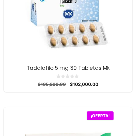
Tadalafilo 5 mg 30 Tabletas Mk
0
El
El
$
105,200.00
$
102,000.00
d
precio
precio
e
5
original
actual
era:
es:
$105,200.00.
$102,000.00.
¡OFERTA!