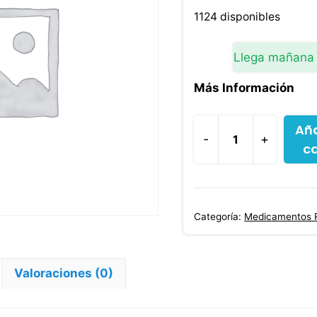
1124 disponibles
Llega mañana
Más Información
Aña
-
+
ca
Metoprolol
Betaloc
Zok
25
Categoría:
Medicamentos 
Mg
30
Tabletas
Valoraciones (0)
cantidad