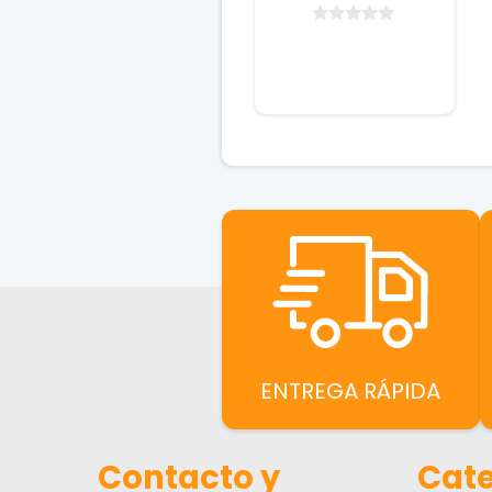
0
d
e
5
ENTREGA RÁPIDA
Contacto y
Cate