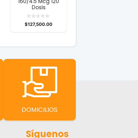
160/4.5 Mcg 120
Dosis
0
$
127,500.00
d
e
5
DOMICILIOS
Síguenos