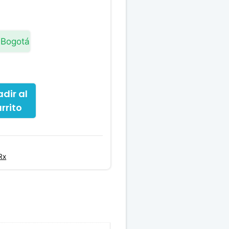
 Bogotá
dir al
rrito
Rx