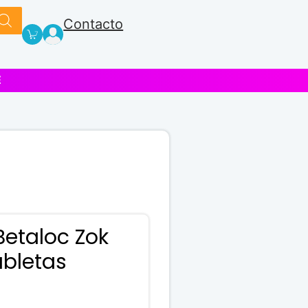
Contacto
E
Betaloc Zok
abletas