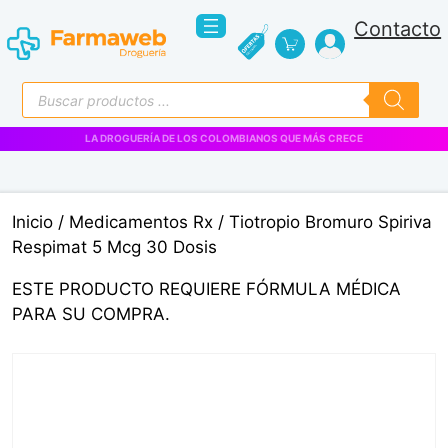
Saltar
Contacto
al
contenido
Búsqueda
de
productos
LA DROGUERÍA DE LOS COLOMBIANOS QUE MÁS CRECE
Inicio
/
Medicamentos Rx
/ Tiotropio Bromuro Spiriva
Respimat 5 Mcg 30 Dosis
ESTE PRODUCTO REQUIERE FÓRMULA MÉDICA
PARA SU COMPRA.