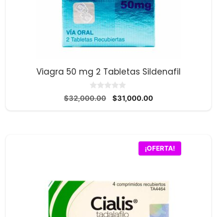
Viagra 50 mg 2 Tabletas Sildenafil
0
El
El
$
32,000.00
$
31,000.00
d
precio
precio
e
5
original
actual
era:
es:
$32,000.00.
$31,000.00.
¡OFERTA!