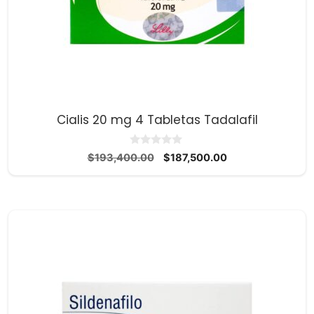
Cialis 20 mg 4 Tabletas Tadalafil
0
El
El
$
193,400.00
$
187,500.00
d
precio
precio
e
5
original
actual
era:
es:
$193,400.00.
$187,500.00.