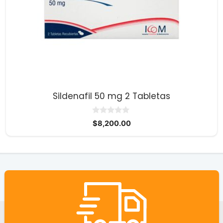
Sildenafil 50 mg 2 Tabletas
0
$
8,200.00
d
e
5