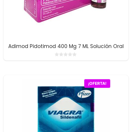
Adimod Pidotimod 400 Mg 7 ML Solución Oral
0
d
e
5
¡OFERTA!