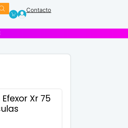
Contacto
E
 Efexor Xr 75
ulas