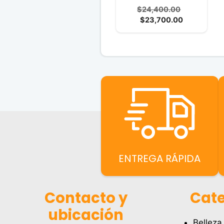
0
El
$
24,400.00
d
El
precio
$
23,700.00
e
5
precio
original
actual
era:
es:
$24,400.0
$23,700.00
ENTREGA RÁPIDA
Contacto y
Cate
ubicación
Belleza