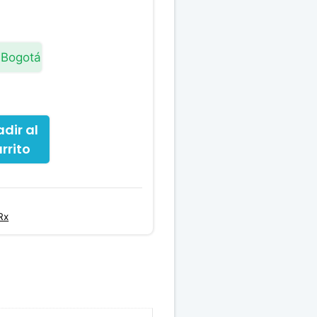
 Bogotá
dir al
rrito
Rx