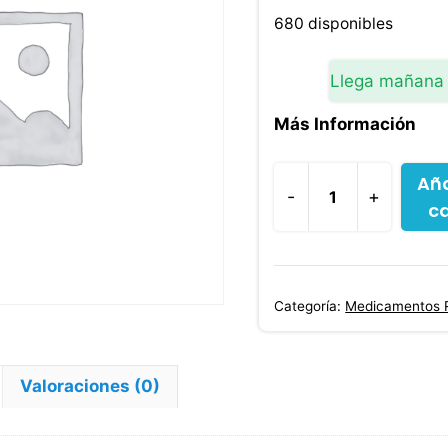
680 disponibles
Llega mañana
Más Información
Aña
-
+
ca
Venlafaxina
Efexor
Xr
75
Categoría:
Medicamentos 
Mg
30
Cápsulas
Valoraciones (0)
cantidad