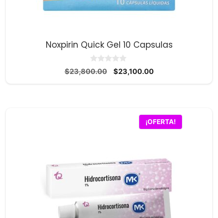
Noxpirin Quick Gel 10 Capsulas
0
El
El
$
23,800.00
$
23,100.00
d
precio
precio
e
5
original
actual
era:
es:
$23,800.00.
$23,100.00.
¡OFERTA!