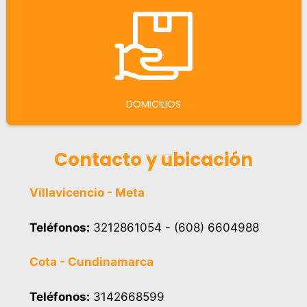
DOMICILIOS
Contacto y ubicación
Villavicencio - Meta
Teléfonos:
3212861054 - (608) 6604988
Cota - Cundinamarca
Teléfonos:
3142668599