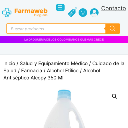
Saltar
Contacto
al
contenido
Búsqueda
de
productos
LA DROGUERÍA DE LOS COLOMBIANOS QUE MÁS CRECE
Inicio
/
Salud y Equipamiento Médico
/
Cuidado de la
Salud
/
Farmacia
/
Alcohol Etílico
/ Alcohol
Antiséptico Alcopy 350 Ml