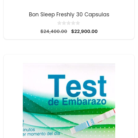
Bon Sleep Freshly 30 Capsulas
0
El
El
$
24,400.00
$
22,900.00
d
precio
precio
e
5
original
actual
era:
es:
$24,400.00.
$22,900.00.