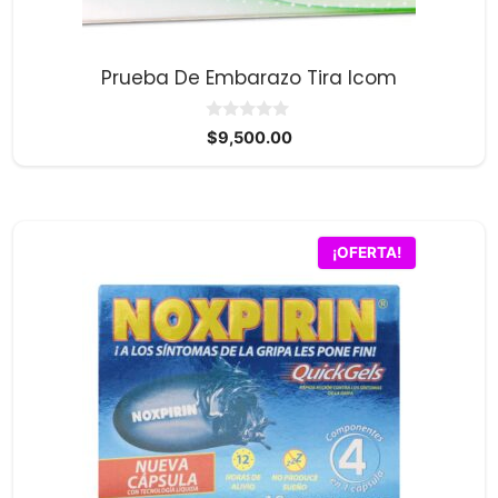
Prueba De Embarazo Tira Icom
0
$
9,500.00
d
e
5
¡OFERTA!