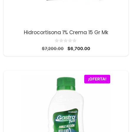
Hidrocortisona 1% Crema 15 Gr Mk
0
El
El
$
7,200.00
$
6,700.00
d
precio
precio
e
5
original
actual
era:
es:
$7,200.00.
$6,700.00.
¡OFERTA!