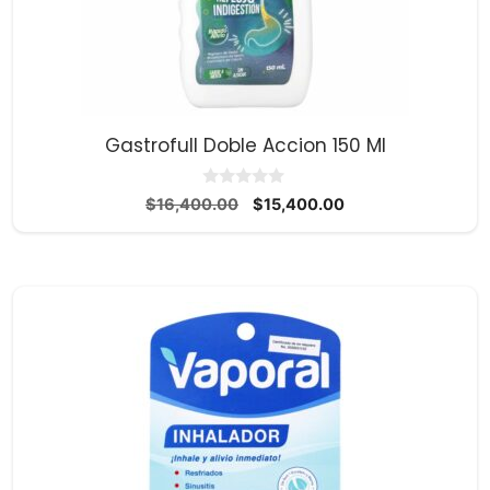
Gastrofull Doble Accion 150 Ml
0
El
El
$
16,400.00
$
15,400.00
d
precio
precio
e
5
original
actual
era:
es:
$16,400.00.
$15,400.00.