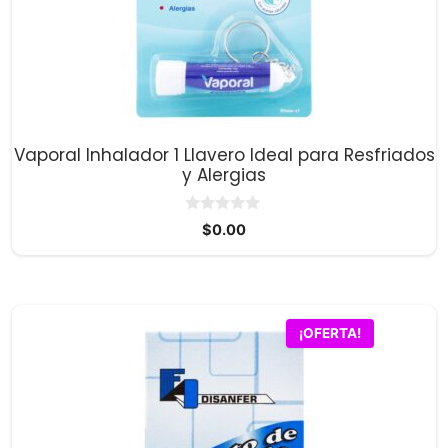
Vaporal Inhalador 1 Llavero Ideal para Resfriados
y Alergias
0
$
0.00
d
e
5
¡OFERTA!