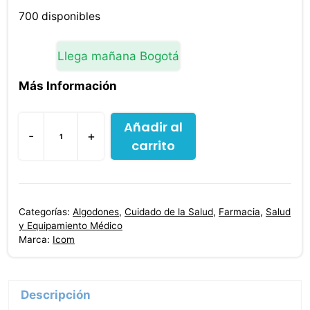
700 disponibles
Llega mañana Bogotá
Más Información
Añadir al
-
+
carrito
Algodon
Motocitos
ICOM
50
Categorías:
Algodones
,
Cuidado de la Salud
,
Farmacia
,
Salud
g
y Equipamiento Médico
7
Marca:
Icom
Unidades
cantidad
Descripción