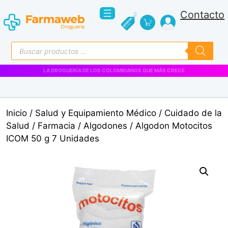
Saltar
Contacto
al
contenido
Búsqueda
de
productos
LA DROGUERÍA DE LOS COLOMBIANOS QUE MÁS CRECE
Inicio
/
Salud y Equipamiento Médico
/
Cuidado de la
Salud
/
Farmacia
/
Algodones
/ Algodon Motocitos
ICOM 50 g 7 Unidades