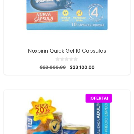
Noxpirin Quick Gel 10 Capsulas
0
El
El
$
23,800.00
$
23,100.00
d
precio
precio
e
5
original
actual
era:
es:
$23,800.00.
$23,100.00.
¡OFERTA!