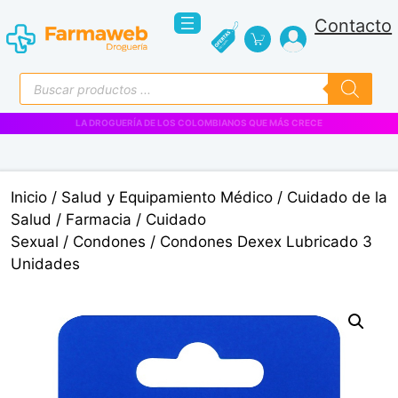
Saltar
Contacto
al
contenido
Búsqueda
de
productos
VENTAS EMPRESARIALES
Inicio
/
Salud y Equipamiento Médico
/
Cuidado de la
Salud
/
Farmacia
/
Cuidado
Sexual
/
Condones
/ Condones Dexex Lubricado 3
Unidades