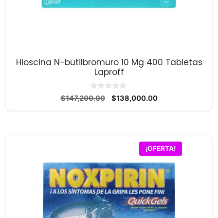
Hioscina N-butilbromuro 10 Mg 400 Tabletas
Laproff
0
El
El
$
147,200.00
$
138,000.00
d
precio
precio
e
5
original
actual
era:
es:
$147,200.00.
$138,000.00.
¡OFERTA!