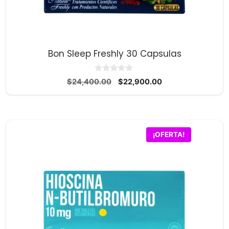
Bon Sleep Freshly 30 Capsulas
0
El
El
$
24,400.00
$
22,900.00
d
precio
precio
e
5
original
actual
era:
es:
$24,400.00.
$22,900.00.
¡OFERTA!