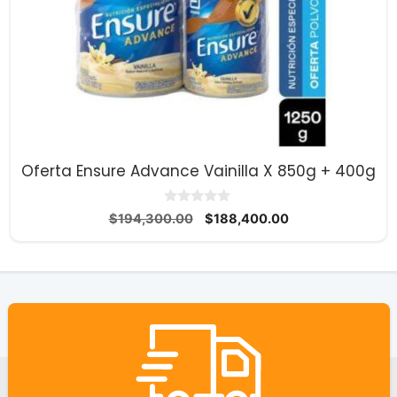
Oferta Ensure Advance Vainilla X 850g + 400g
0
El
El
$
194,300.00
$
188,400.00
d
precio
precio
e
5
original
actual
era:
es:
$194,300.00.
$188,400.00.