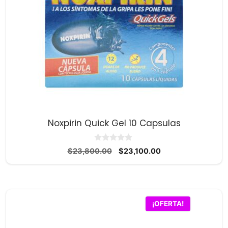
Noxpirin Quick Gel 10 Capsulas
0
El
El
$
23,800.00
$
23,100.00
d
precio
precio
e
5
original
actual
era:
es:
$23,800.00.
$23,100.00.
¡OFERTA!