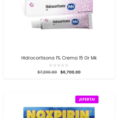
Hidrocortisona 1% Crema 15 Gr Mk
0
El
El
$
7,200.00
$
6,700.00
d
precio
precio
e
5
original
actual
era:
es:
$7,200.00.
$6,700.00.
¡OFERTA!