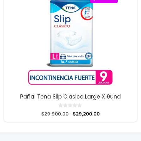
Pañal Tena Slip Clasico Large X 9und
0
El
El
$
29,900.00
$
29,200.00
d
precio
precio
e
5
original
actual
era:
es:
$29,900.00.
$29,200.00.