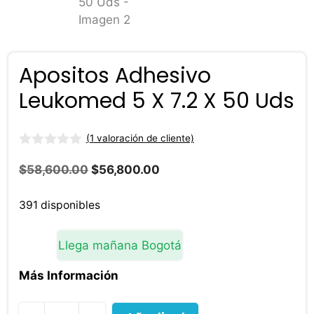
Apositos Adhesivo
Leukomed 5 X 7.2 X 50 Uds
(
1
valoración de cliente)
0
d
El
El
$
58,600.00
$
56,800.00
e
precio
precio
5
original
actual
391 disponibles
era:
es:
$58,600.00.
$56,800.00.
Llega mañana Bogotá
Más Información