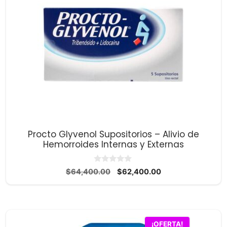
Procto Glyvenol Supositorios – Alivio de
Hemorroides Internas y Externas
0
El
El
$
64,400.00
$
62,400.00
d
precio
precio
e
5
original
actual
era:
es:
$64,400.00.
$62,400.00.
¡OFERTA!