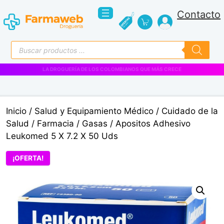
Saltar
Contacto
al
contenido
Búsqueda
de
productos
VENTAS EMPRESARIALES
Inicio
/
Salud y Equipamiento Médico
/
Cuidado de la
Salud
/
Farmacia
/
Gasas
/ Apositos Adhesivo
Leukomed 5 X 7.2 X 50 Uds
¡OFERTA!