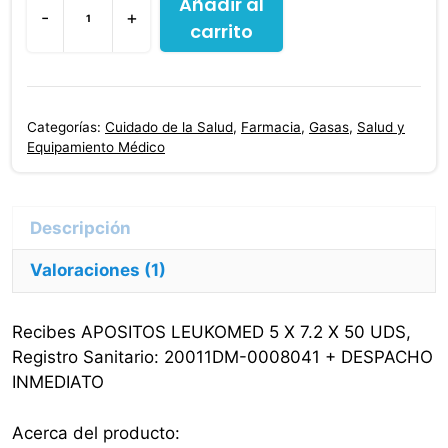
Añadir al
-
+
carrito
Apositos
Adhesivo
Leukomed
5
Categorías:
Cuidado de la Salud
,
Farmacia
,
Gasas
,
Salud y
X
Equipamiento Médico
7.2
X
50
Uds
Valoraciones (1)
cantidad
Recibes APOSITOS LEUKOMED 5 X 7.2 X 50 UDS,
Registro Sanitario: 20011DM-0008041 + DESPACHO
INMEDIATO
Acerca del producto: