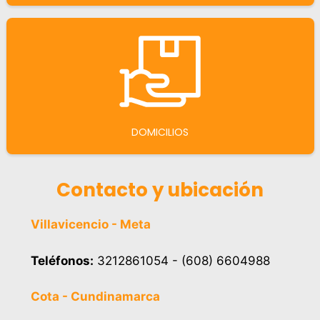
DOMICILIOS
Contacto y ubicación
Villavicencio - Meta
Teléfonos:
3212861054 - (608) 6604988
Cota - Cundinamarca