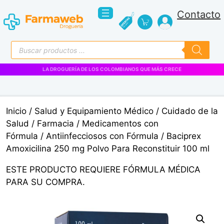
Saltar
Contacto
al
contenido
Búsqueda
de
productos
LA DROGUERÍA DE LOS COLOMBIANOS QUE MÁS CRECE
Inicio
/
Salud y Equipamiento Médico
/
Cuidado de la
Salud
/
Farmacia
/
Medicamentos con
Fórmula
/
Antiinfecciosos con Fórmula
/ Baciprex
Amoxicilina 250 mg Polvo Para Reconstituir 100 ml
ESTE PRODUCTO REQUIERE FÓRMULA MÉDICA
PARA SU COMPRA.