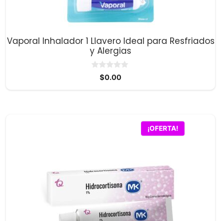
Vaporal Inhalador 1 Llavero Ideal para Resfriados
y Alergias
0
$
0.00
d
e
5
¡OFERTA!