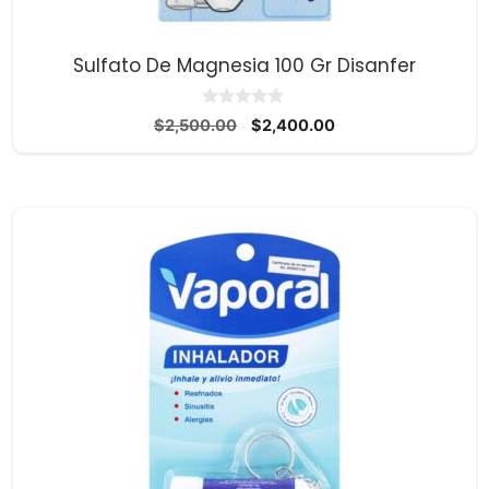
Sulfato De Magnesia 100 Gr Disanfer
0
El
El
$
2,500.00
$
2,400.00
d
precio
precio
e
5
original
actual
era:
es:
$2,500.00.
$2,400.00.