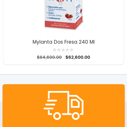
Mylanta Dos Fresa 240 Ml
0
El
El
$
64,600.00
$
62,600.00
d
precio
precio
e
5
original
actual
era:
es:
$64,600.00.
$62,600.00.