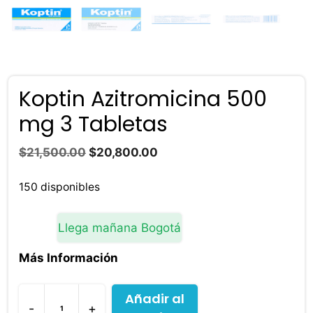
Koptin Azitromicina 500
mg 3 Tabletas
El
El
$
21,500.00
$
20,800.00
precio
precio
original
actual
150 disponibles
era:
es:
$21,500.00.
$20,800.00.
Llega mañana Bogotá
Más Información
Añadir al
-
+