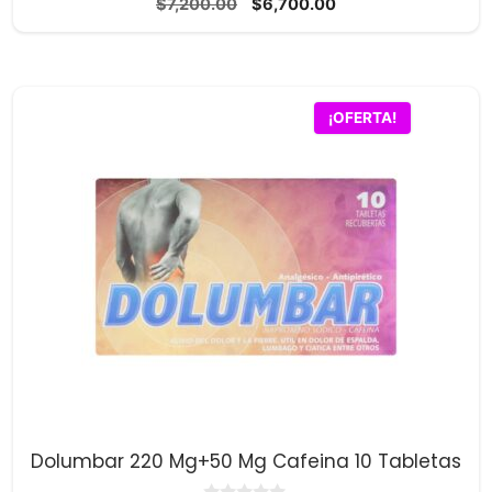
El
El
$
7,200.00
$
6,700.00
d
precio
precio
e
5
original
actual
era:
es:
$7,200.00.
$6,700.00.
¡OFERTA!
Dolumbar 220 Mg+50 Mg Cafeina 10 Tabletas