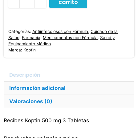
carrito
Koptin
Azitromicina
500
mg
Categorías:
Antiinfecciosos con Fórmula
,
Cuidado de la
3
Salud
,
Farmacia
,
Medicamentos con Fórmula
,
Salud y
Tabletas
Equipamiento Médico
Marca:
Koptin
cantidad
Información adicional
Valoraciones (0)
Recibes Koptin 500 mg 3 Tabletas