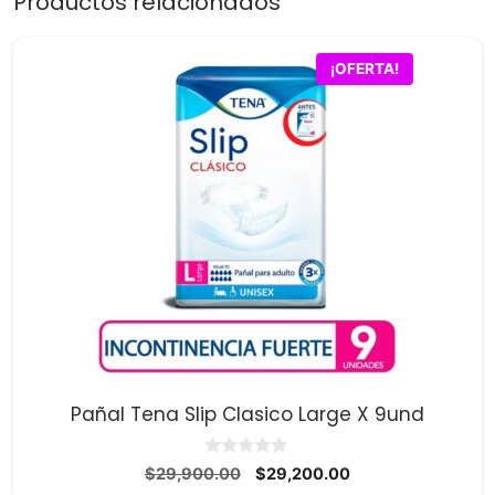
Productos relacionados
¡OFERTA!
Pañal Tena Slip Clasico Large X 9und
0
El
El
$
29,900.00
$
29,200.00
d