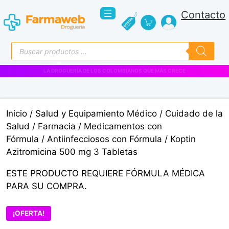
Saltar
Contacto
al
contenido
Búsqueda
de
productos
VENTAS EMPRESARIALES
Inicio
/
Salud y Equipamiento Médico
/
Cuidado de la
Salud
/
Farmacia
/
Medicamentos con
Fórmula
/
Antiinfecciosos con Fórmula
/ Koptin
Azitromicina 500 mg 3 Tabletas
ESTE PRODUCTO REQUIERE FÓRMULA MÉDICA
PARA SU COMPRA.
¡OFERTA!