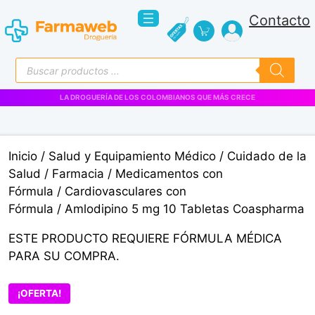
Saltar
Contacto
al
contenido
Búsqueda
de
productos
VENTAS EMPRESARIALES
Inicio
/
Salud y Equipamiento Médico
/
Cuidado de la
Salud
/
Farmacia
/
Medicamentos con
Fórmula
/
Cardiovasculares con
Fórmula
/ Amlodipino 5 mg 10 Tabletas Coaspharma
ESTE PRODUCTO REQUIERE FÓRMULA MÉDICA
PARA SU COMPRA.
¡OFERTA!