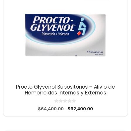
Procto Glyvenol Supositorios – Alivio de
Hemorroides Internas y Externas
0
El
El
$
64,400.00
$
62,400.00
d
precio
precio
e
5
original
actual
era:
es: