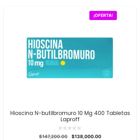
era:
es:
$142,000.00.
$129,900.00.
¡OFERTA!
Hioscina N-butilbromuro 10 Mg 400 Tabletas
Laproff
0
El
El
$
147,200.00
$
138,000.00
d