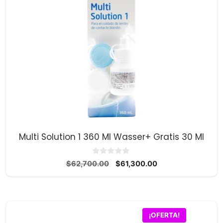
Multi Solution 1 360 Ml Wasser+ Gratis 30 Ml
0
El
El
$
62,700.00
$
61,300.00
d
precio
precio
e
5
original
actual
era:
es:
$62,700.00.
$61,300.00.
¡OFERTA!