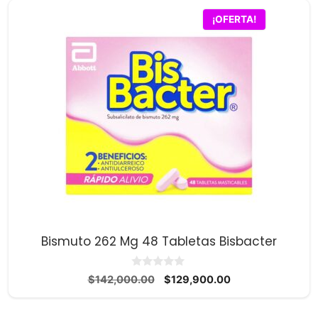
$64,400.00.
$62,400.00.
¡OFERTA!
Bismuto 262 Mg 48 Tabletas Bisbacter
0
El
El
$
142,000.00
$
129,900.00
d
precio
precio
e
5
original
actual