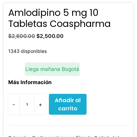
Amlodipino 5 mg 10
Tabletas Coaspharma
El
El
$
2,600.00
$
2,500.00
precio
precio
original
actual
1343 disponibles
era:
es:
$2,600.00.
$2,500.00.
Llega mañana Bogotá
Más Información
Añadir al
-
+
carrito
Amlodipino
5
mg
10