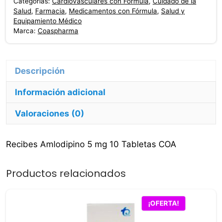
Categorías:
Cardiovasculares con Fórmula
,
Cuidado de la
Tabletas
Salud
,
Farmacia
,
Medicamentos con Fórmula
,
Salud y
Coaspharma
Equipamiento Médico
Marca:
Coaspharma
cantidad
Información adicional
Valoraciones (0)
Recibes Amlodipino 5 mg 10 Tabletas COA
Productos relacionados
¡OFERTA!