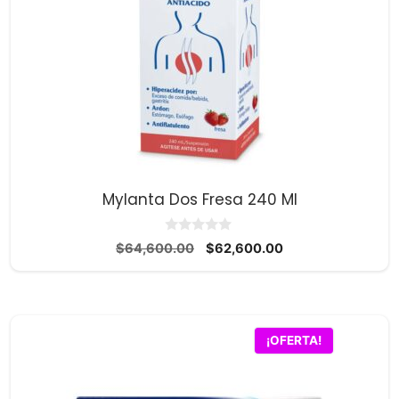
Mylanta Dos Fresa 240 Ml
0
El
El
$
64,600.00
$
62,600.00
d
precio
precio
e
5
original
actual
era:
es:
$64,600.00.
$62,600.00.
¡OFERTA!