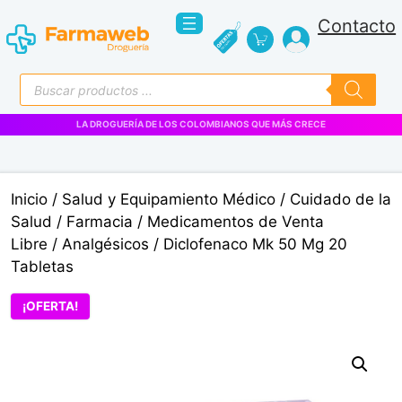
Saltar
Contacto
al
contenido
Búsqueda
de
productos
VENTAS EMPRESARIALES
Inicio
/
Salud y Equipamiento Médico
/
Cuidado de la
Salud
/
Farmacia
/
Medicamentos de Venta
Libre
/
Analgésicos
/ Diclofenaco Mk 50 Mg 20
Tabletas
¡OFERTA!