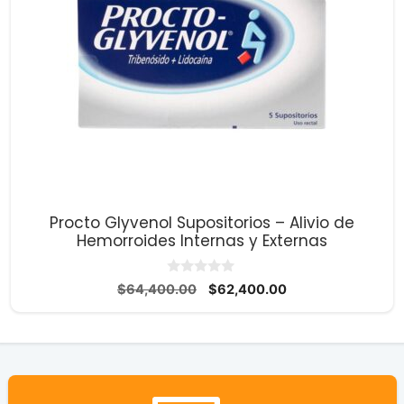
Procto Glyvenol Supositorios – Alivio de
Hemorroides Internas y Externas
0
El
El
$
64,400.00
$
62,400.00
d
precio
precio
e
5
original
actual
era:
es:
$64,400.00.
$62,400.00.