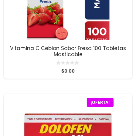
Vitamina C Cebion Sabor Fresa 100 Tabletas
Masticable
0
$
0.00
d
e
5
¡OFERTA!