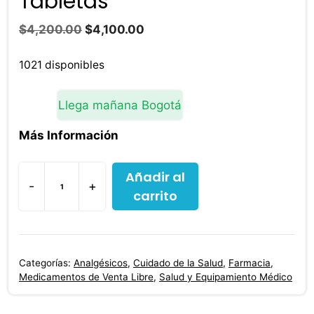
Tabletas
El
El
$
4,200.00
$
4,100.00
precio
precio
original
actual
1021 disponibles
era:
es:
$4,200.00.
$4,100.00.
Llega mañana Bogotá
Más Información
Añadir al
-
+
carrito
Diclofenaco
Mk
50
Mg
Categorías:
Analgésicos
,
Cuidado de la Salud
,
Farmacia
,
20
Medicamentos de Venta Libre
,
Salud y Equipamiento Médico
Tabletas
cantidad