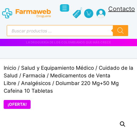
Saltar
Contacto
al
contenido
Búsqueda
de
productos
VENTAS EMPRESARIALES
Inicio
/
Salud y Equipamiento Médico
/
Cuidado de la
Salud
/
Farmacia
/
Medicamentos de Venta
Libre
/
Analgésicos
/ Dolumbar 220 Mg+50 Mg
Cafeina 10 Tabletas
¡OFERTA!