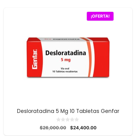
¡OFERTA!
Desloratadina 5 Mg 10 Tabletas Genfar
0
El
El
$
26,000.00
$
24,400.00
d
precio
precio
e