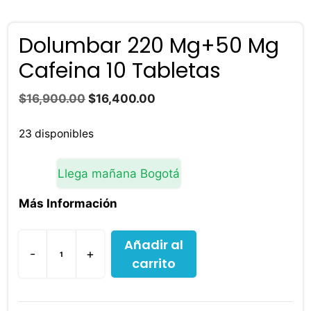
Dolumbar 220 Mg+50 Mg
Cafeina 10 Tabletas
El
El
$
16,900.00
$
16,400.00
precio
precio
original
actual
23 disponibles
era:
es:
$16,900.00.
$16,400.00.
Llega mañana Bogotá
Más Información
Añadir al
-
+
carrito
Dolumbar
220
Mg+50