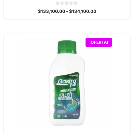
0
Rango
$
133,100.00
-
$
134,100.00
d
de
e
5
precios:
desde
$133,100.00
¡OFERTA!
hasta
$134,100.00