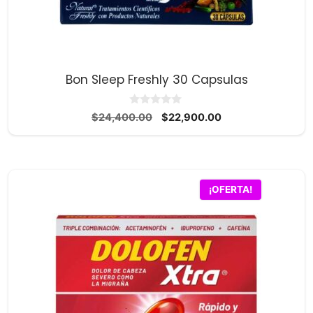
Bon Sleep Freshly 30 Capsulas
0
El
El
$
24,400.00
$
22,900.00
d
precio
precio
e
5
original
actual
era:
es:
$24,400.00.
$22,900.00.
¡OFERTA!