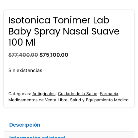
Isotonica Tonimer Lab
Baby Spray Nasal Suave
100 Ml
El
El
$
77,400.00
$
75,100.00
precio
precio
original
actual
Sin existencias
era:
es:
$77,400.00.
$75,100.00.
Categorías:
Antigripales
,
Cuidado de la Salud
,
Farmacia
,
Medicamentos de Venta Libre
,
Salud y Equipamiento Médico
Descripción
Información adicional