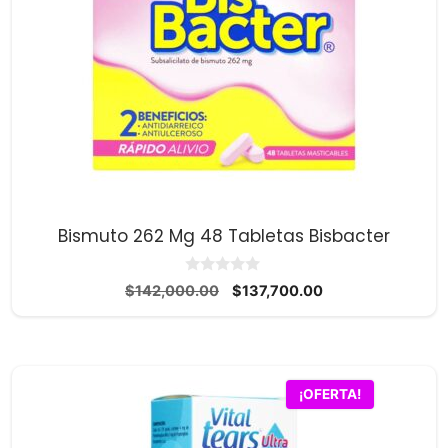
Bismuto 262 Mg 48 Tabletas Bisbacter
0
El
El
$
142,000.00
$
137,700.00
d
precio
precio
e
5
original
actual
era:
es:
$142,000.00.
$137,700.00.
¡OFERTA!