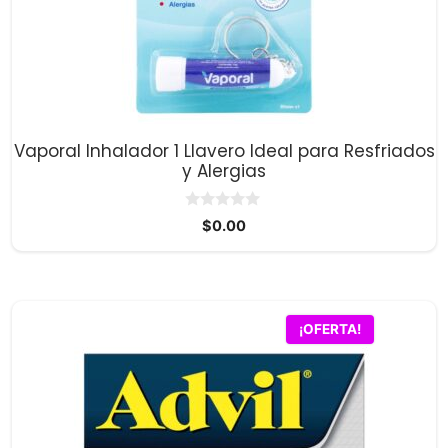
Vaporal Inhalador 1 Llavero Ideal para Resfriados
y Alergias
0
$
0.00
d
e
5
¡OFERTA!