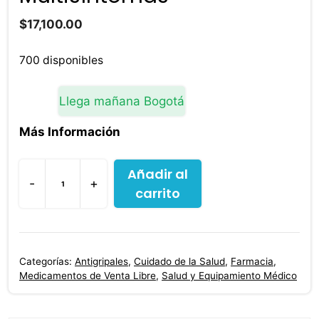
$
17,100.00
700 disponibles
Llega mañana Bogotá
Más Información
Añadir al
-
+
carrito
Legrip
Kids
Frutos
Rojos
Categorías:
Antigripales
,
Cuidado de la Salud
,
Farmacia
,
60
Medicamentos de Venta Libre
,
Salud y Equipamiento Médico
Ml
Antigripal