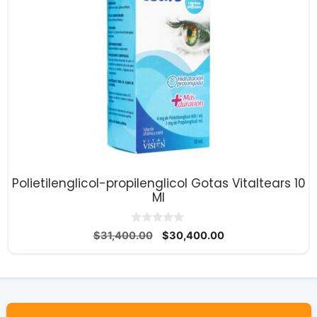
Polietilenglicol-propilenglicol Gotas Vitaltears 10
Ml
0
El
El
$
31,400.00
$
30,400.00
d
precio
precio
e
5
original
actual
era:
es:
$31,400.00.
$30,400.00.