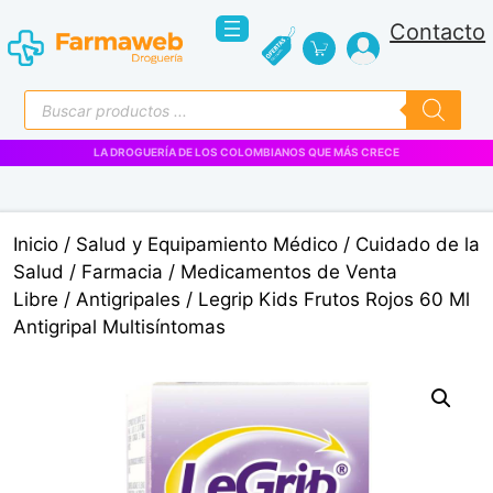
Saltar
Contacto
al
contenido
Búsqueda
de
productos
VENTAS EMPRESARIALES
Inicio
/
Salud y Equipamiento Médico
/
Cuidado de la
Salud
/
Farmacia
/
Medicamentos de Venta
Libre
/
Antigripales
/ Legrip Kids Frutos Rojos 60 Ml
Antigripal Multisíntomas