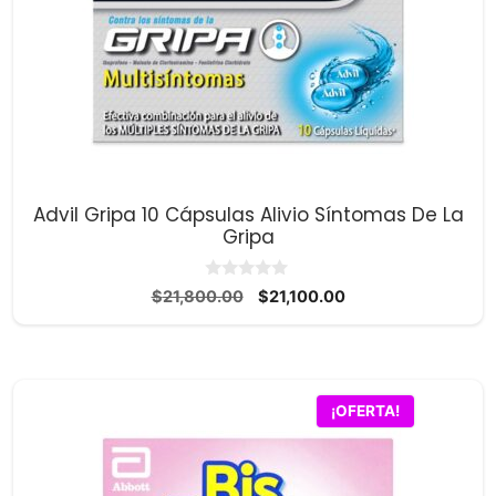
Advil Gripa 10 Cápsulas Alivio Síntomas De La
Gripa
0
El
El
$
21,800.00
$
21,100.00
d
precio
precio
e
5
original
actual
era:
es:
$21,800.00.
$21,100.00.
¡OFERTA!