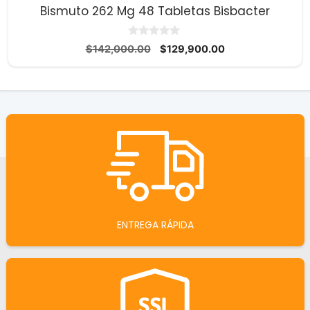
Bismuto 262 Mg 48 Tabletas Bisbacter
0
El
El
$
142,000.00
$
129,900.00
d
precio
precio
e
5
original
actual
era:
es:
$142,000.00.
$129,900.00.
ENTREGA RÁPIDA