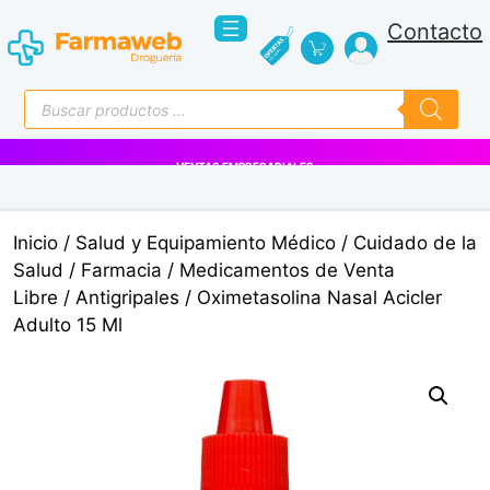
Saltar
Contacto
al
contenido
Búsqueda
de
productos
VENTAS EMPRESARIALES
Inicio
/
Salud y Equipamiento Médico
/
Cuidado de la
Salud
/
Farmacia
/
Medicamentos de Venta
Libre
/
Antigripales
/ Oximetasolina Nasal Acicler
Adulto 15 Ml