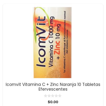
Icomvit Vitamina C + Zinc Naranja 10 Tabletas
Efervescentes
0
$
0.00
d