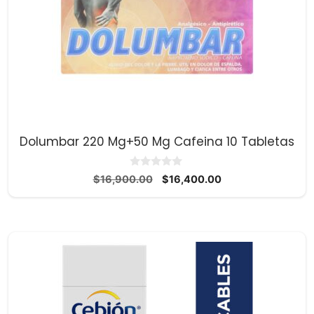
Dolumbar 220 Mg+50 Mg Cafeina 10 Tabletas
0
El
El
$
16,900.00
$
16,400.00
d
precio
precio
e
5
original
actual
era:
es:
$16,900.00.
$16,400.00.