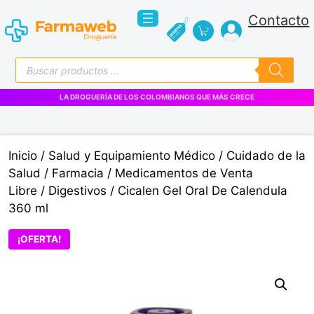
Saltar
Contacto
al
contenido
Búsqueda
de
productos
VENTAS EMPRESARIALES
Inicio
/
Salud y Equipamiento Médico
/
Cuidado de la
Salud
/
Farmacia
/
Medicamentos de Venta
Libre
/
Digestivos
/ Cicalen Gel Oral De Calendula
360 ml
¡OFERTA!