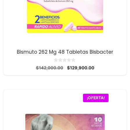
Bismuto 262 Mg 48 Tabletas Bisbacter
0
El
El
$
142,000.00
$
129,900.00
d
precio
precio
e
5
original
actual
era:
es:
$142,000.00.
$129,900.00.
¡OFERTA!