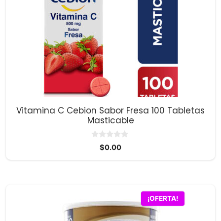
Vitamina C Cebion Sabor Fresa 100 Tabletas
Masticable
0
$
0.00
d
e
5
¡OFERTA!