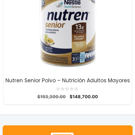
Nutren Senior Polvo – Nutrición Adultos Mayores
0
El
El
$
153,300.00
$
148,700.00
d
precio
precio
e
5
original
actual
era:
es:
$153,300.00.
$148,700.00.