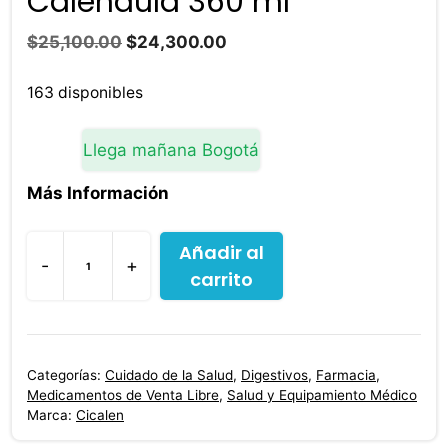
Calendula 360 ml
El
El
$
25,100.00
$
24,300.00
precio
precio
original
actual
163 disponibles
era:
es:
$25,100.00.
$24,300.00.
Llega mañana Bogotá
Más Información
Añadir al
-
+
carrito
Cicalen
Gel
Oral
De
Categorías:
Cuidado de la Salud
,
Digestivos
,
Farmacia
,
Calendula
Medicamentos de Venta Libre
,
Salud y Equipamiento Médico
360
Marca:
Cicalen
ml