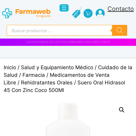
Saltar
Contacto
al
contenido
Búsqueda
de
productos
VENTAS EMPRESARIALES
Inicio
/
Salud y Equipamiento Médico
/
Cuidado de la
Salud
/
Farmacia
/
Medicamentos de Venta
Libre
/
Rehidratantes Orales
/ Suero Oral Hidrasol
45 Con Zinc Coco 500Ml