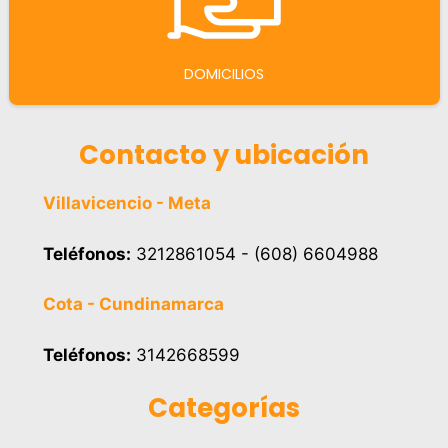
DOMICILIOS
Contacto y ubicación
Villavicencio - Meta
Teléfonos:
3212861054 - (608) 6604988
Cota - Cundinamarca
Teléfonos:
3142668599
Categorías