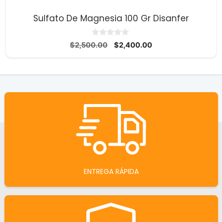
Sulfato De Magnesia 100 Gr Disanfer
0
El
El
$
2,500.00
$
2,400.00
d
precio
precio
e
5
original
actual
era:
es:
$2,500.00.
$2,400.00.
ENTREGA RÁPIDA