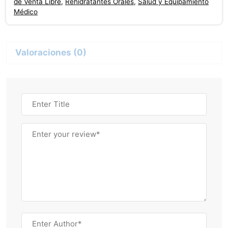
de Venta Libre
,
Rehidratantes Orales
,
Salud y Equipamiento
Zinc
Médico
Coco
500Ml
cantidad