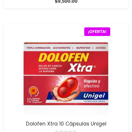
$
9,500.00
d
e
5
¡OFERTA!
Dolofen Xtra 10 Cápsulas Unigel