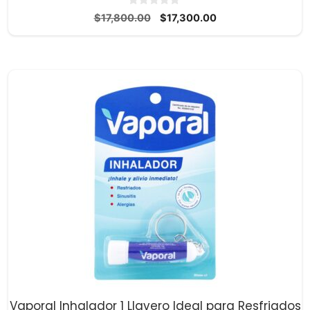
0
El
El
$
17,800.00
$
17,300.00
d
precio
precio
e
5
original
actual
era:
es:
$17,800.00.
$17,300.00.
Vaporal Inhalador 1 Llavero Ideal para Resfriados