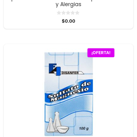
y Alergias
0
$
0.00
d
e
5
¡OFERTA!