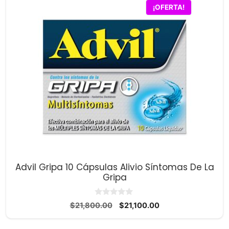
¡OFERTA!
Advil Gripa 10 Cápsulas Alivio Síntomas De La
Gripa
0
El
El
$
21,800.00
$
21,100.00
d
precio
precio
e
5
original
actual