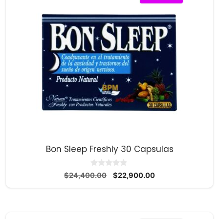
Bon Sleep Freshly 30 Capsulas
0
El
El
$
24,400.00
$
22,900.00
d
precio
precio
e
5
original
actual
era:
es:
$24,400.00.
$22,900.00.