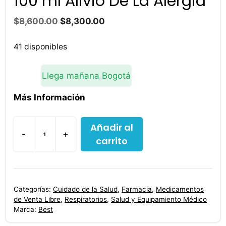
100 ml Alivio De La Alergia
El
El
$
8,600.00
$
8,300.00
precio
precio
original
actual
41 disponibles
era:
es:
$8,600.00.
$8,300.00.
Llega mañana Bogotá
Más Información
Añadir al
-
+
carrito
Loratadina
Jarabe
0.1%
100
Categorías:
Cuidado de la Salud
,
Farmacia
,
Medicamentos
ml
de Venta Libre
,
Respiratorios
,
Salud y Equipamiento Médico
Alivio
Marca:
Best
De