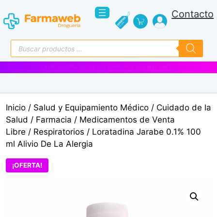
Saltar
Contacto
al
contenido
Búsqueda
de
productos
VENTAS EMPRESARIALES
Inicio
/
Salud y Equipamiento Médico
/
Cuidado de la
Salud
/
Farmacia
/
Medicamentos de Venta
Libre
/
Respiratorios
/ Loratadina Jarabe 0.1% 100
ml Alivio De La Alergia
¡OFERTA!