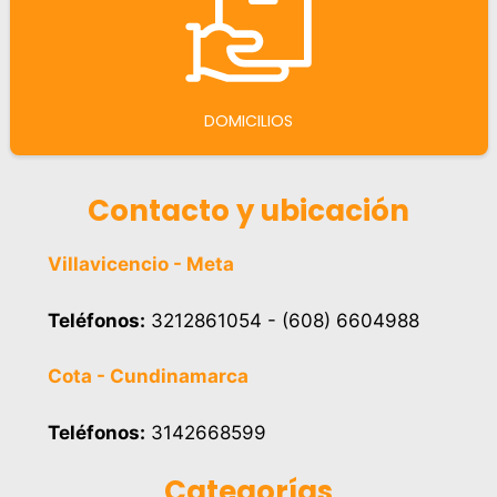
DOMICILIOS
Contacto y ubicación
Villavicencio - Meta
Teléfonos:
3212861054 - (608) 6604988
Cota - Cundinamarca
Teléfonos:
3142668599
Categorías