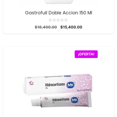
Gastrofull Doble Accion 150 Ml
0
El
El
$
16,400.00
$
15,400.00
d
precio
precio
e
5
original
actual
era:
es:
$16,400.00.
$15,400.00.
¡OFERTA!