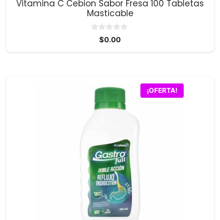
Vitamina C Cebion Sabor Fresa 100 Tabletas
Masticable
0
$
0.00
d
e
5
¡OFERTA!