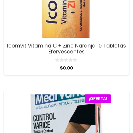
Icomvit Vitamina C + Zinc Naranja 10 Tabletas
Efervescentes
0
$
0.00
d
e
5
Este
¡OFERTA!
producto
tiene
múltiples
variantes.