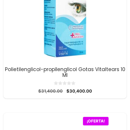
Polietilenglicol-propilenglicol Gotas Vitaltears 10
Ml
0
El
El
$
31,400.00
$
30,400.00
d
precio
precio
e
5
original
actual
era:
es:
$31,400.00.
$30,400.00.
¡OFERTA!