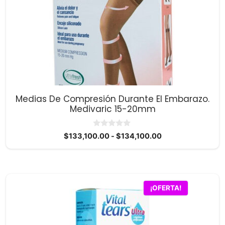
Las
opciones
se
pueden
elegir
en
la
página
Medias De Compresión Durante El Embarazo.
de
Medivaric 15-20mm
producto
0
Rango
$
133,100.00
-
$
134,100.00
d
de
e
5
precios:
desde
$133,100.00
¡OFERTA!
hasta
$134,100.00