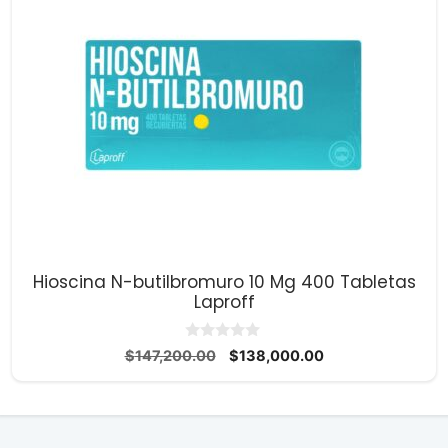
Hioscina N-butilbromuro 10 Mg 400 Tabletas
Laproff
0
El
El
$
147,200.00
$
138,000.00
d
precio
precio
e
5
original
actual
era:
es:
$147,200.00.
$138,000.00.