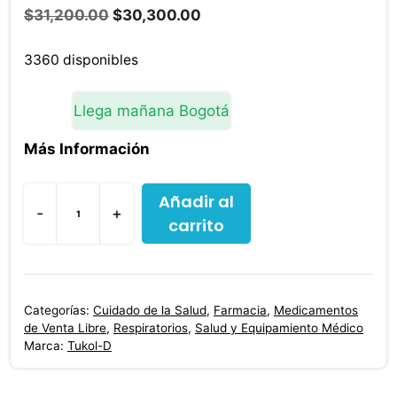
El
El
$
31,200.00
$
30,300.00
precio
precio
original
actual
3360 disponibles
era:
es:
$31,200.00.
$30,300.00.
Llega mañana Bogotá
Más Información
Añadir al
-
+
carrito
Tukol
D
Expectorante
125
Categorías:
Cuidado de la Salud
,
Farmacia
,
Medicamentos
ml
de Venta Libre
,
Respiratorios
,
Salud y Equipamiento Médico
cantidad
Marca:
Tukol-D