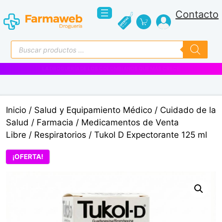
Saltar
Contacto
al
contenido
Búsqueda
de
productos
VENTAS EMPRESARIALES
Inicio
/
Salud y Equipamiento Médico
/
Cuidado de la
Salud
/
Farmacia
/
Medicamentos de Venta
Libre
/
Respiratorios
/ Tukol D Expectorante 125 ml
¡OFERTA!