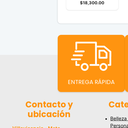
El
precio
$
18,300.00
e
5
precio
original
actual
era:
es:
$18,900.0
$18,300.00
ENTREGA RÁPIDA
Contacto y
Cate
ubicación
Belleza
Persona