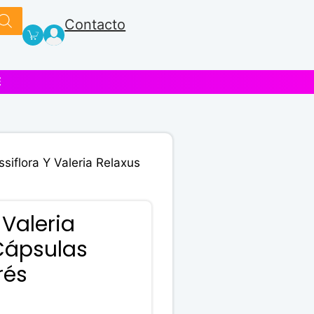
Contacto
E
ssiflora Y Valeria Relaxus
 Valeria
Cápsulas
rés