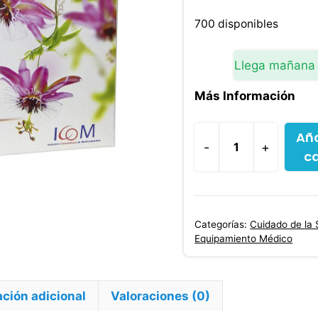
700 disponibles
Llega mañana
Más Información
Aña
-
+
ca
Passiflora
Y
Valeria
Relaxus
Categorías:
Cuidado de la 
15
Equipamiento Médico
Cápsulas
Sueño
y
ción adicional
Valoraciones (0)
Estrés