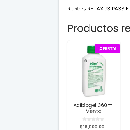
Recibes RELAXUS PASSI
Productos r
¡OFERTA!
Acibiogel 360ml
Menta
0
El
$
18,900.00
d