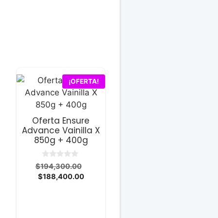
¡OFERTA!
Oferta Ensure
Advance Vainilla X
850g + 400g
0
El
$
194,300.00
d
El
precio
$
188,400.00
e
5
precio
original
actual
era:
.00.
es:
$194,300.00.
00.
$188,400.00.