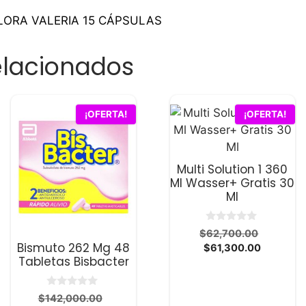
cantidad
FLORA VALERIA 15 CÁPSULAS
elacionados
¡OFERTA!
¡OFERTA!
Multi Solution 1 360
Ml Wasser+ Gratis 30
Ml
0
El
$
62,700.00
d
Bismuto 262 Mg 48
El
precio
$
61,300.00
e
Tabletas Bisbacter
5
precio
original
actual
era:
es:
$62,700
0
El
$
142,000.00
d
$61,300.