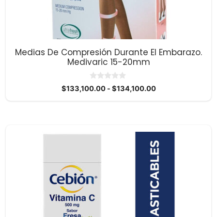
elegir
en
la
página
Medias De Compresión Durante El Embarazo.
de
Medivaric 15-20mm
producto
0
Rango
$
133,100.00
-
$
134,100.00
d
de
e
5
precios:
desde
$133,100.00
hasta
$134,100.00