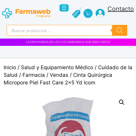
Saltar
Contacto
al
contenido
Búsqueda
de
productos
LA DROGUERÍA DE LOS COLOMBIANOS QUE MÁS CRECE
Inicio
/
Salud y Equipamiento Médico
/
Cuidado de la
Salud
/
Farmacia
/
Vendas
/ Cinta Quirúrgica
Micropore Piel Fast Care 2×5 Yd Icom