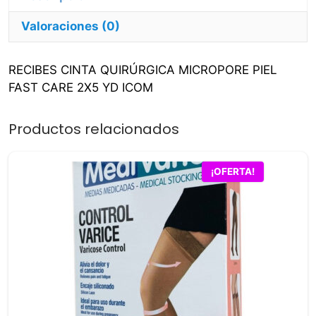
Icom
Valoraciones (0)
cantidad
RECIBES CINTA QUIRÚRGICA MICROPORE PIEL
FAST CARE 2X5 YD ICOM
Productos relacionados
Este
¡OFERTA!
producto
tiene
múltiples
variantes.
Las
opciones
se
pueden