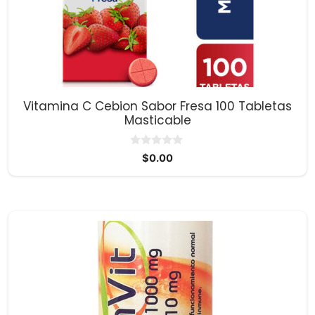
Vitamina C Cebion Sabor Fresa 100 Tabletas
Masticable
0
$
0.00
d
e
5