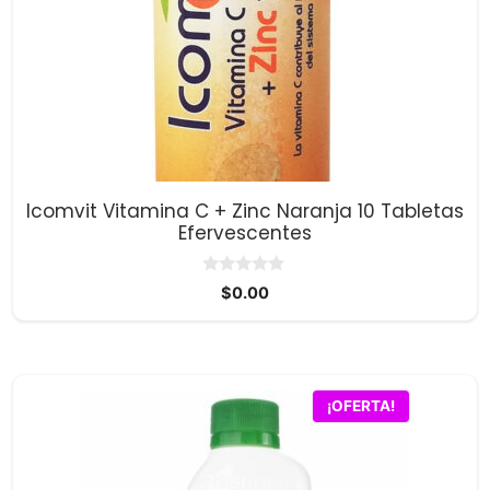
Icomvit Vitamina C + Zinc Naranja 10 Tabletas
Efervescentes
0
$
0.00
d
e
5
¡OFERTA!