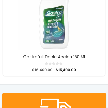
Gastrofull Doble Accion 150 Ml
0
El
El
$
16,400.00
$
15,400.00
d
precio
precio
e
5
original
actual
era:
es:
$16,400.00.
$15,400.00.