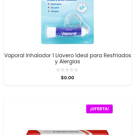
Vaporal Inhalador 1 Llavero Ideal para Resfriados
y Alergias
0
$
0.00
d
e
5
¡OFERTA!