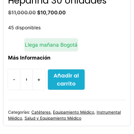
Heparina 30 Unidades
El
El
$
11,000.00
$
10,700.00
precio
precio
original
actual
45 disponibles
era:
es:
$11,000.00.
$10,700.00.
Llega mañana Bogotá
Más Información
Añadir al
-
+
carrito
Adaptador
Alfasafe
Heparina
30
Categorías:
Catéteres
,
Equipamiento Médico
,
Instrumental
Unidades
Médico
,
Salud y Equipamiento Médico
cantidad