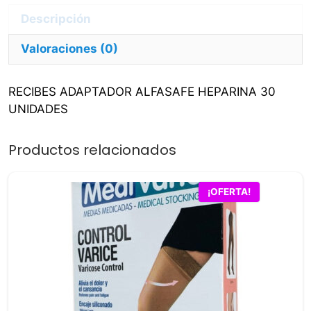
Valoraciones (0)
RECIBES ADAPTADOR ALFASAFE HEPARINA 30
UNIDADES
Productos relacionados
Este
¡OFERTA!
producto
tiene
múltiples
variantes.
Las
opciones