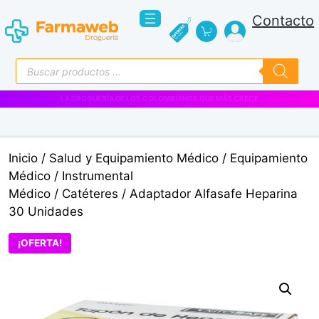
Saltar
Contacto
al
contenido
Búsqueda
de
productos
VENTAS EMPRESARIALES
Inicio
/
Salud y Equipamiento Médico
/
Equipamiento
Médico
/
Instrumental
Médico
/
Catéteres
/ Adaptador Alfasafe Heparina
30 Unidades
¡OFERTA!