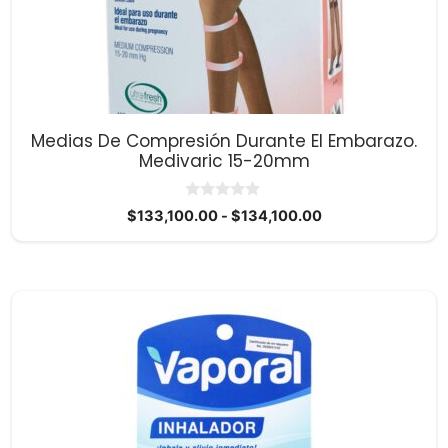
se
pueden
elegir
en
la
página
Medias De Compresión Durante El Embarazo.
de
Medivaric 15-20mm
producto
0
Rango
$
133,100.00
-
$
134,100.00
d
de
e
5
precios:
desde
$133,100.00
hasta
$134,100.00