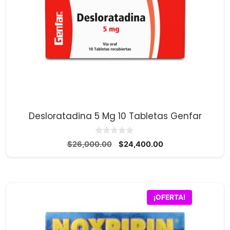
Desloratadina 5 Mg 10 Tabletas Genfar
0
El
El
$
26,000.00
$
24,400.00
d
precio
precio
e
5
original
actual
era:
es:
$26,000.00.
$24,400.00.
¡OFERTA!