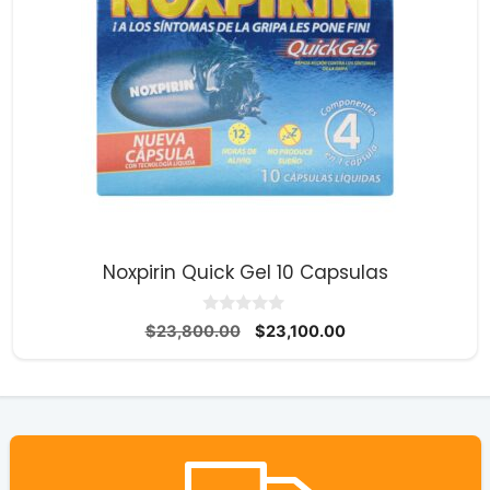
Noxpirin Quick Gel 10 Capsulas
0
El
El
$
23,800.00
$
23,100.00
d
precio
precio
e
5
original
actual
era:
es:
$23,800.00.
$23,100.00.