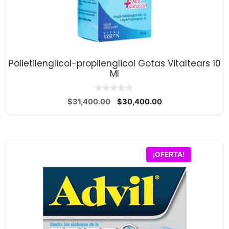
Polietilenglicol-propilenglicol Gotas Vitaltears 10
Ml
0
El
El
$
31,400.00
$
30,400.00
d
precio
precio
e
5
original
actual
era:
es:
$31,400.00.
$30,400.00.
¡OFERTA!