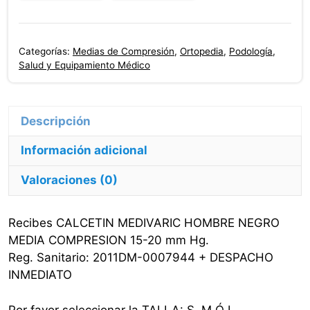
Hombre
Medivaric
Compresión
Categorías:
Medias de Compresión
,
Ortopedia
,
Podología
,
15-
Salud y Equipamiento Médico
20.
Talla:
S,
M,
Información adicional
Ó
L
Valoraciones (0)
cantidad
Recibes CALCETIN MEDIVARIC HOMBRE NEGRO
MEDIA COMPRESION 15-20 mm Hg.
Reg. Sanitario: 2011DM-0007944 + DESPACHO
INMEDIATO
Por favor seleccionar la TALLA: S, M Ó L