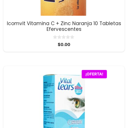
Icomvit Vitamina C + Zinc Naranja 10 Tabletas
Efervescentes
0
$
0.00
d
e
5
¡OFERTA!