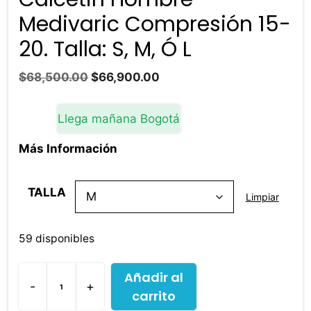
Medivaric Compresión 15-
20. Talla: S, M, Ó L
El
El
$
68,500.00
$
66,900.00
precio
precio
original
actual
Llega mañana Bogotá
era:
es:
$68,500.00.
$66,900.00.
Más Información
TALLA
Limpiar
59 disponibles
Añadir al
-
+
carrito
Calcetin