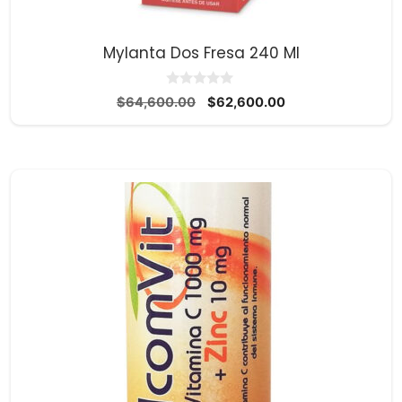
Mylanta Dos Fresa 240 Ml
0
El
El
$
64,600.00
$
62,600.00
d
precio
precio
e
5
original
actual
era:
es:
$64,600.00.
$62,600.00.