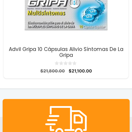
Advil Gripa 10 Cápsulas Alivio Síntomas De La
Gripa
0
El
El
$
21,800.00
$
21,100.00
d
precio
precio
e
5
original
actual
era:
es:
$21,800.00.
$21,100.00.