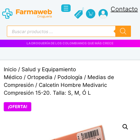
Saltar
Contacto
al
contenido
Búsqueda
de
productos
Inicio
/
Salud y Equipamiento
Médico
/
Ortopedia
/
Podología
/
Medias de
Compresión
/ Calcetin Hombre Medivaric
Compresión 15-20. Talla: S, M, Ó L
¡OFERTA!