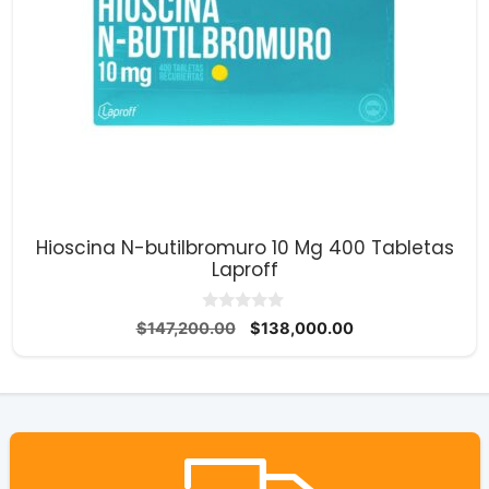
Hioscina N-butilbromuro 10 Mg 400 Tabletas
Laproff
0
El
El
$
147,200.00
$
138,000.00
d
precio
precio
e
5
original
actual
era:
es:
$147,200.00.
$138,000.00.