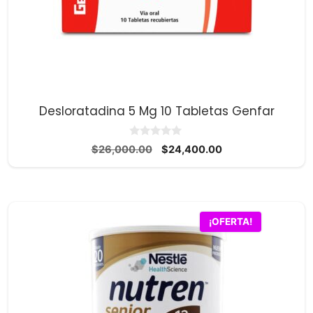
Desloratadina 5 Mg 10 Tabletas Genfar
0
El
El
$
26,000.00
$
24,400.00
d
precio
precio
e
5
original
actual
era:
es:
$26,000.00.
$24,400.00.
¡OFERTA!