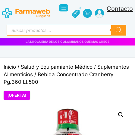
Saltar
Contacto
al
contenido
Búsqueda
de
productos
VENTAS EMPRESARIALES
Inicio
/
Salud y Equipamiento Médico
/
Suplementos
Alimenticios
/ Bebida Concentrado Cranberry
Pg.360 Ll.500
¡OFERTA!