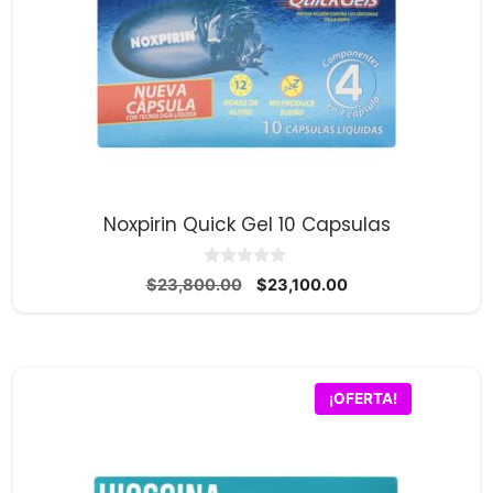
Noxpirin Quick Gel 10 Capsulas
0
El
El
$
23,800.00
$
23,100.00
d
precio
precio
e
5
original
actual
era:
es:
$23,800.00.
$23,100.00.
¡OFERTA!