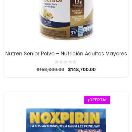
Nutren Senior Polvo – Nutrición Adultos Mayores
0
El
El
$
153,300.00
$
148,700.00
d
precio
precio
e
5
original
actual
era:
es:
$153,300.00.
$148,700.00.
¡OFERTA!