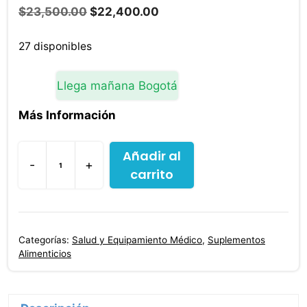
El
El
$
23,500.00
$
22,400.00
precio
precio
original
actual
27 disponibles
era:
es:
$23,500.00.
$22,400.00.
Llega mañana Bogotá
Más Información
Añadir al
-
+
carrito
Bebida
Concentrado
Cranberry
Pg.360
Categorías:
Salud y Equipamiento Médico
,
Suplementos
Ll.500
Alimenticios
cantidad