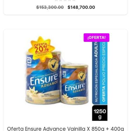
0
El
El
$
153,300.00
$
148,700.00
d
precio
precio
e
5
original
actual
era:
es:
$153,300.00.
$148,700.00.
¡OFERTA!
Oferta Ensure Advance Vainilla X 850g + 400g