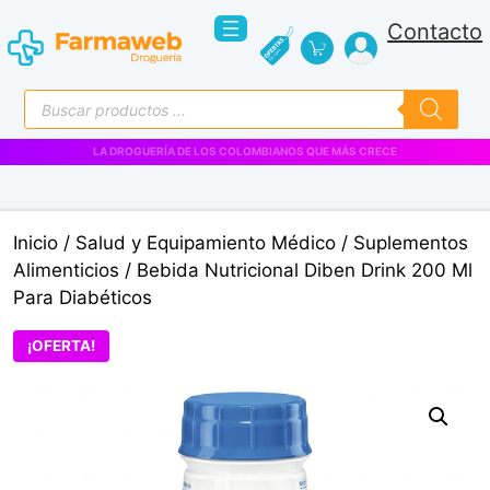
Saltar
Contacto
al
contenido
Búsqueda
de
productos
VENTAS EMPRESARIALES
Inicio
/
Salud y Equipamiento Médico
/
Suplementos
Alimenticios
/ Bebida Nutricional Diben Drink 200 Ml
Para Diabéticos
¡OFERTA!