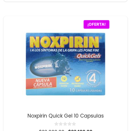
e
5
original
actual
era:
es:
$17,800.00.
$16,700.00.
¡OFERTA!
Noxpirin Quick Gel 10 Capsulas
0