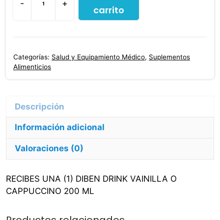
-
+
carrito
Bebida
Nutricional
Diben
Drink
Categorías:
Salud y Equipamiento Médico
,
Suplementos
200
Alimenticios
Ml
Para
Diabéticos
cantidad
Información adicional
Valoraciones (0)
RECIBES UNA (1) DIBEN DRINK VAINILLA O
CAPPUCCINO 200 ML