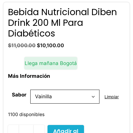
Bebida Nutricional Diben
Drink 200 Ml Para
Diabéticos
El
El
$
11,000.00
$
10,100.00
precio
precio
original
actual
Llega mañana Bogotá
era:
es:
$11,000.00.
$10,100.00.
Más Información
Sabor
Limpiar
1100 disponibles
Añadir al