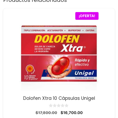
Productos relacionados
¡OFERTA!
Dolofen Xtra 10 Cápsulas Unigel
0
El
El
$
17,800.00
$
16,700.00
d
precio
precio