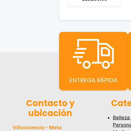
5
precio
original
actual
era:
es:
$29,900.0
$29,200.00
ENTREGA RÁPIDA
Contacto y
Cate
ubicación
Belleza
Persona
Villavicencio - Meta