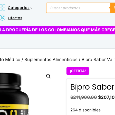
Búsqueda
Categorías
de
productos
Ofertas
LA DROGUERÍA DE LOS COLOMBIANOS QUE MÁS CREC
to Médico
/
Suplementos Alimenticios
/ Bipro Sabor Vain
¡OFERTA!
Bipro Sabor 
El
$
211,900.00
$
207,1
precio
original
264 disponibles