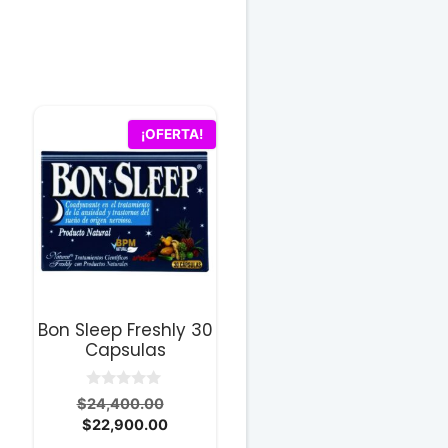
¡OFERTA!
Bon Sleep Freshly 30
Capsulas
0
El
$
24,400.00
d
El
precio
$
22,900.00
e
5
precio
original