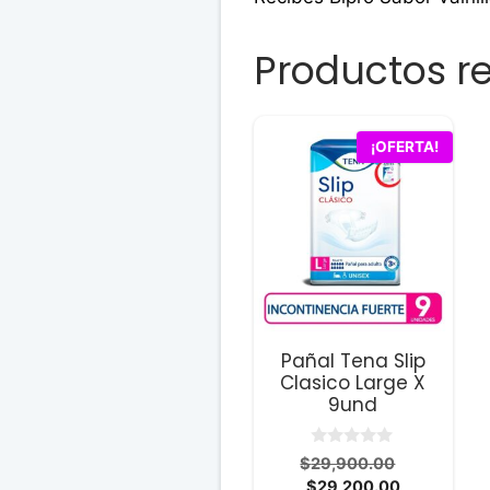
Productos r
¡OFERTA!
Pañal Tena Slip
Clasico Large X
9und
0
El
$
29,900.00
d
El
precio
$
29,200.00
e