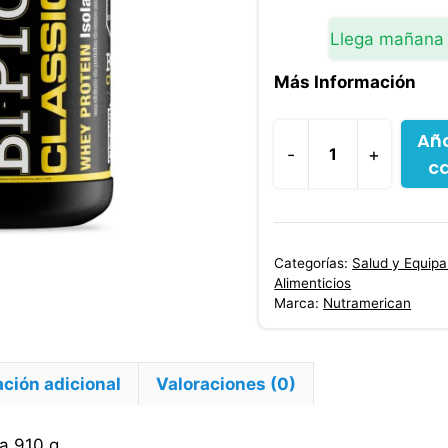
era:
$211,90
Llega mañana
Más Información
Aña
-
+
ca
Bipro
Sabor
Vainilla
910
Categorías:
Salud y Equip
g
Alimenticios
cantidad
Marca:
Nutramerican
ción adicional
Valoraciones (0)
la 910 g