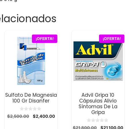
elacionados
¡OFERTA!
¡OFERTA!
Sulfato De Magnesia
Advil Gripa 10
100 Gr Disanfer
Cápsulas Alivio
Síntomas De La
Gripa
0
El
El
$
2,500.00
$
2,400.00
d
precio
precio
e
0
5
El
El
$
21,800.00
$
21,100.00
original
actual