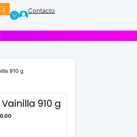
Contacto
E
illa 910 g
Vainilla 910 g
El
00.00
precio
actual