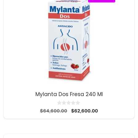
Mylanta Dos Fresa 240 Ml
0
El
El
$
64,600.00
$
62,600.00
d
precio
precio
e
5
original
actual
era:
es:
$64,600.00.
$62,600.00.