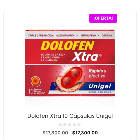
¡OFERTA!
Dolofen Xtra 10 Cápsulas Unigel
0
El
El
$
17,800.00
$
17,300.00
d
precio
precio
e