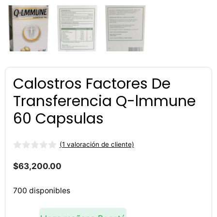
Calostros Factores De
Transferencia Q-lmmune
60 Capsulas
(
1
valoración de cliente)
0
d
$
63,200.00
e
5
700 disponibles