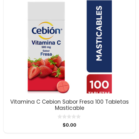
Vitamina C Cebion Sabor Fresa 100 Tabletas
Masticable
0
$
0.00
d
e
5