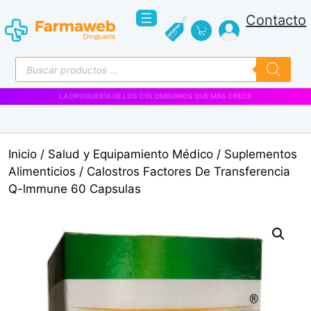
Saltar
Contacto
al
contenido
Búsqueda
de
productos
VENTAS EMPRESARIALES
Inicio
/
Salud y Equipamiento Médico
/
Suplementos
Alimenticios
/ Calostros Factores De Transferencia
Q-lmmune 60 Capsulas