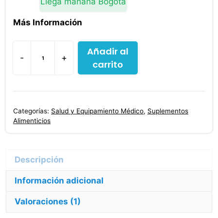
Llega mañana Bogotá
Más Información
Añadir al
-
+
carrito
Calostros
Factores
De
Transferencia
Categorías:
Salud y Equipamiento Médico
,
Suplementos
Q-
Alimenticios
lmmune
60
Capsulas
cantidad
Información adicional
Valoraciones (1)