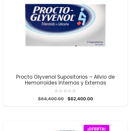
Procto Glyvenol Supositorios – Alivio de
Hemorroides Internas y Externas
0
El
El
$
64,400.00
$
62,400.00
d
precio
precio
e
5
original
actual
era:
es:
$64,400.00.
$62,400.00.
¡OFERTA!