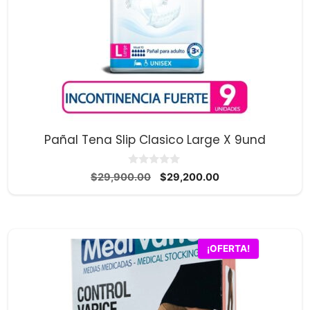
Pañal Tena Slip Clasico Large X 9und
0
El
El
$
29,900.00
$
29,200.00
d
precio
precio
e
5
original
actual
era:
es:
$29,900.00.
$29,200.00.
Este
¡OFERTA!
producto
tiene
múltiples