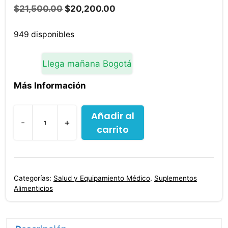
El
El
$
21,500.00
$
20,200.00
precio
precio
original
actual
949 disponibles
era:
es:
$21,500.00.
$20,200.00.
Llega mañana Bogotá
Más Información
Añadir al
-
+
carrito
Cloruro
De
Magnesio
+
Categorías:
Salud y Equipamiento Médico
,
Suplementos
Vitamina
Alimenticios
D
50
Cap