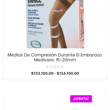
variantes.
Las
opciones
se
pueden
elegir
en
la
página
Medias De Compresión Durante El Embarazo.
de
Medivaric 15-20mm
producto
0
Rango
$
133,100.00
-
$
134,100.00
d
de
e
5
precios:
desde
$133,100.00
¡OFERTA!
hasta
$134,100.00