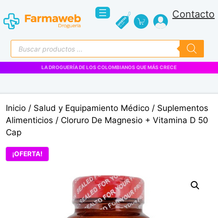
Saltar
Contacto
al
contenido
Búsqueda
de
productos
VENTAS EMPRESARIALES
Inicio
/
Salud y Equipamiento Médico
/
Suplementos
Alimenticios
/ Cloruro De Magnesio + Vitamina D 50
Cap
¡OFERTA!