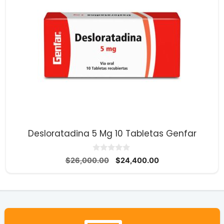
Desloratadina 5 Mg 10 Tabletas Genfar
0
El
El
$
26,000.00
$
24,400.00
d
precio
precio
e
5
original
actual
era:
es:
$26,000.00.
$24,400.00.