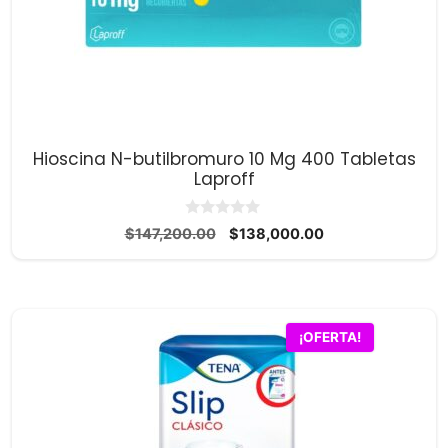
Hioscina N-butilbromuro 10 Mg 400 Tabletas
Laproff
0
El
El
$
147,200.00
$
138,000.00
d
precio
precio
e
5
original
actual
era:
es:
$147,200.00.
$138,000.00.
¡OFERTA!