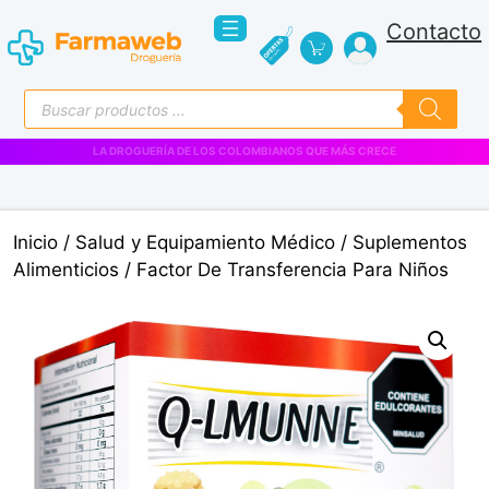
Saltar
Contacto
al
contenido
Búsqueda
de
productos
VENTAS EMPRESARIALES
Inicio
/
Salud y Equipamiento Médico
/
Suplementos
Alimenticios
/ Factor De Transferencia Para Niños