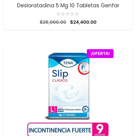
Desloratadina 5 Mg 10 Tabletas Genfar
0
El
El
$
26,000.00
$
24,400.00
d
precio
precio
e
5
original
actual
era:
es:
$26,000.00.
$24,400.00.
¡OFERTA!