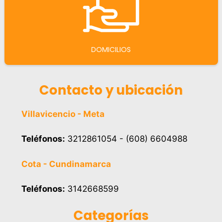
DOMICILIOS
Contacto y ubicación
Villavicencio - Meta
Teléfonos:
3212861054 - (608) 6604988
Cota - Cundinamarca
Teléfonos:
3142668599
Categorías