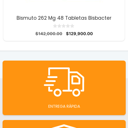
Bismuto 262 Mg 48 Tabletas Bisbacter
0
El
El
$
142,000.00
$
129,900.00
d
precio
precio
e
5
original
actual
era:
es:
$142,000.00.
$129,900.00.
ENTREGA RÁPIDA