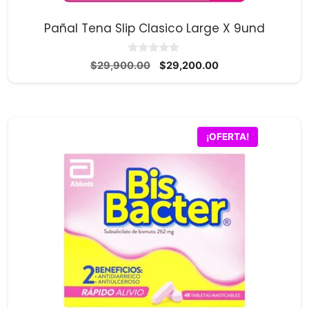
Pañal Tena Slip Clasico Large X 9und
0
El
El
$
29,900.00
$
29,200.00
d
precio
precio
e
5
original
actual
era:
es:
$29,900.00.
$29,200.00.
¡OFERTA!