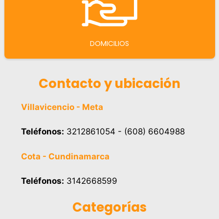
DOMICILIOS
Contacto y ubicación
Villavicencio - Meta
Teléfonos:
3212861054 - (608) 6604988
Cota - Cundinamarca
Teléfonos:
3142668599
Categorías