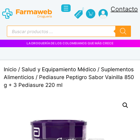
Saltar
Contacto
al
contenido
Búsqueda
de
productos
LA DROGUERÍA DE LOS COLOMBIANOS QUE MÁS CRECE
Inicio
/
Salud y Equipamiento Médico
/
Suplementos
Alimenticios
/ Pediasure Peptigro Sabor Vainilla 850
g + 3 Pediasure 220 ml