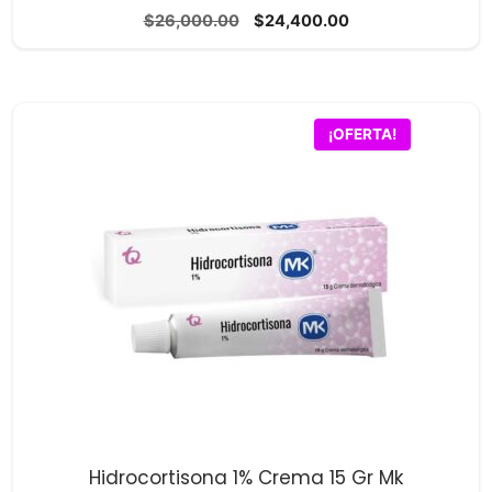
0
El
El
$
26,000.00
$
24,400.00
d
precio
precio
e
5
original
actual
era:
es:
$26,000.00.
$24,400.00.
¡OFERTA!
Hidrocortisona 1% Crema 15 Gr Mk