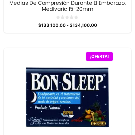
Medias De Compresión Durante El Embarazo.
de
Medivaric 15-20mm
producto
0
Rango
$
133,100.00
-
$
134,100.00
d
de
e
5
precios:
desde
$133,100.00
¡OFERTA!
hasta
$134,100.00