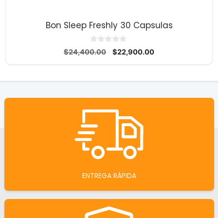
Bon Sleep Freshly 30 Capsulas
0
El
El
$
24,400.00
$
22,900.00
d
precio
precio
e
5
original
actual
era:
es:
$24,400.00.
$22,900.00.
ENTREGA RÁPIDA