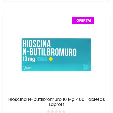
5
¡OFERTA!
Hioscina N-butilbromuro 10 Mg 400 Tabletas
Laproff