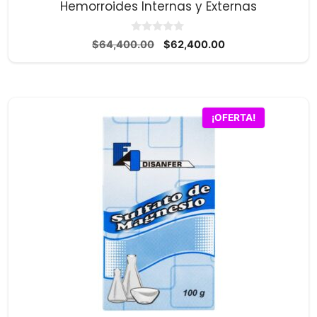
Hemorroides Internas y Externas
0
El
El
$
64,400.00
$
62,400.00
d
precio
precio
e
5
original
actual
era:
es:
$64,400.00.
$62,400.00.
¡OFERTA!