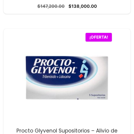
0
El
El
$
147,200.00
$
138,000.00
d
precio
precio
e
5
original
actual
era:
es:
$147,200.00.
$138,000.00.
¡OFERTA!
Procto Glyvenol Supositorios – Alivio de