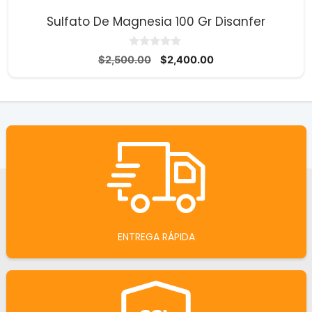
Sulfato De Magnesia 100 Gr Disanfer
0
El
El
$
2,500.00
$
2,400.00
d
precio
precio
e
5
original
actual
era:
es:
$2,500.00.
$2,400.00.
ENTREGA RÁPIDA