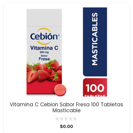
Vitamina C Cebion Sabor Fresa 100 Tabletas
Masticable
0
$
0.00
d
e