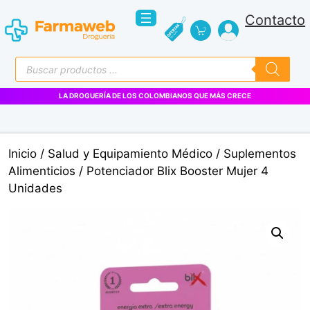
Saltar
Contacto
al
contenido
Búsqueda
de
productos
LA DROGUERÍA DE LOS COLOMBIANOS QUE MÁS CRECE
Inicio
/
Salud y Equipamiento Médico
/
Suplementos
Alimenticios
/ Potenciador Blix Booster Mujer 4
Unidades