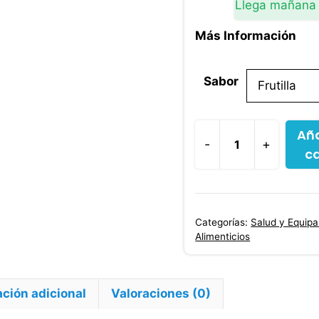
Llega mañana
Más Información
Sabor
Aña
-
+
ca
Vitalor
Vitaminas
400
Gr
Categorías:
Salud y Equip
-
Alimenticios
Fuente
De
Proteínas
ción adicional
Valoraciones (0)
cantidad