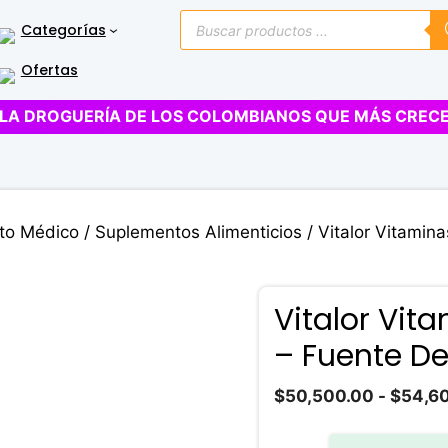
Búsqueda
Categorías
de
productos
Ofertas
LA DROGUERÍA DE LOS COLOMBIANOS QUE MÁS CREC
to Médico
/
Suplementos Alimenticios
/ Vitalor Vitamin
Vitalor Vit
– Fuente De
$
50,500.00
-
$
54,6