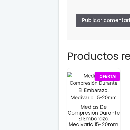
Productos r
Este
¡OFERTA!
producto
tiene
múltiples
variantes.
Medias De
Las
Compresión Durante
El Embarazo.
opciones
Medivaric 15-20mm
se