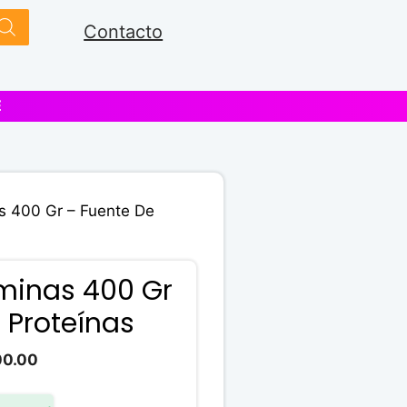
Contacto
E
as 400 Gr – Fuente De
aminas 400 Gr
 Proteínas
Rango
00.00
de
precios: