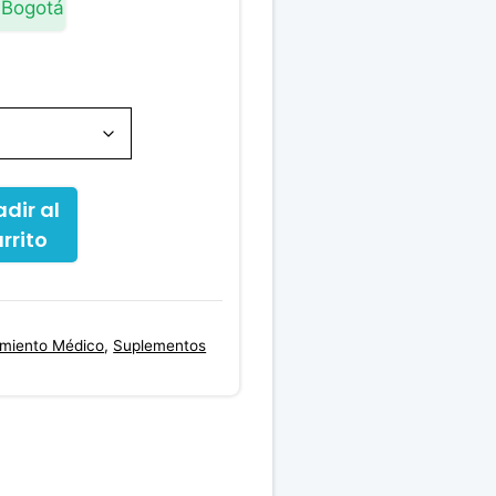
 Bogotá
desde
$50,500.00
hasta
$54,600.00
dir al
rrito
amiento Médico
,
Suplementos