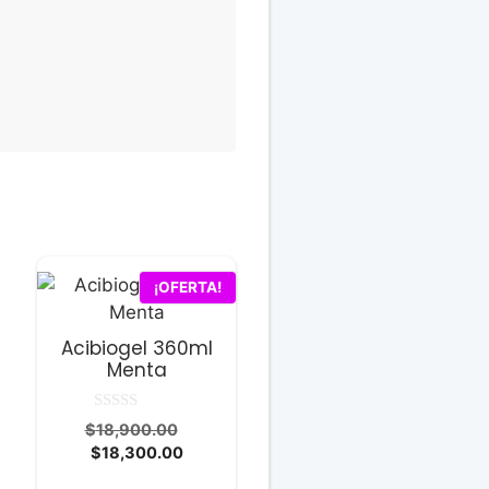
¡OFERTA!
Acibiogel 360ml
Menta
0
El
$
18,900.00
d
El
precio
$
18,300.00
e
5
precio
original