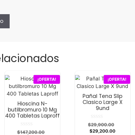
elacionados
¡OFERTA!
¡OFERTA!
Pañal Tena Slip
Clasico Large X
Hioscina N-
9und
butilbromuro 10 Mg
400 Tabletas Laproff
0
El
$
29,900.00
d
El
precio
0
$
29,200.00
e
El
$
147,200.00
d