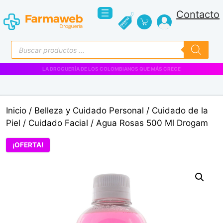
Saltar
Contacto
al
contenido
Búsqueda
de
productos
VENTAS EMPRESARIALES
Inicio
/
Belleza y Cuidado Personal
/
Cuidado de la
Piel
/
Cuidado Facial
/ Agua Rosas 500 Ml Drogam
¡OFERTA!