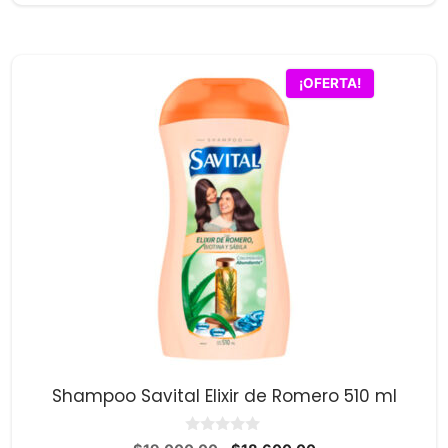
e
5
original
actual
era:
es:
$26,400.00.
$24,100.00.
¡OFERTA!
Shampoo Savital Elixir de Romero 510 ml
0