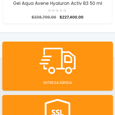
Gel Aqua Avene Hyaluron Activ B3 50 ml
0
El
El
$
238,700.00
$
227,400.00
d
precio
precio
e
5
original
actual
era:
es:
$238,700.00.
$227,400.00.
ENTREGA RÁPIDA