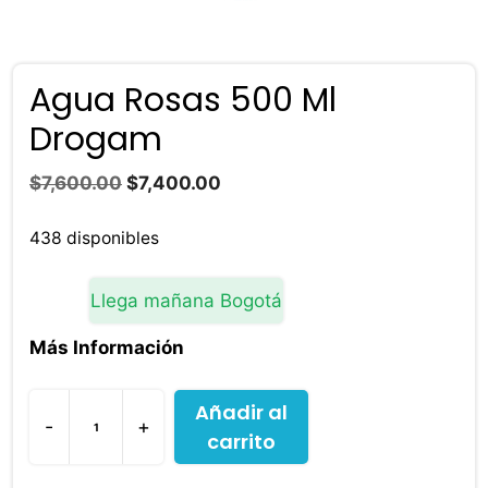
Agua Rosas 500 Ml
Drogam
El
El
$
7,600.00
$
7,400.00
precio
precio
original
actual
438 disponibles
era:
es:
$7,600.00.
$7,400.00.
Llega mañana Bogotá
Más Información
Añadir al
-
+
carrito
Agua
Rosas