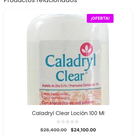
Productos relacionados
¡OFERTA!
Caladryl Clear Loción 100 Ml
0
El
El
$
26,400.00
$
24,100.00
d
precio
precio