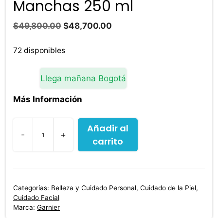
Manchas 250 ml
El
El
$
49,800.00
$
48,700.00
precio
precio
original
actual
72 disponibles
era:
es:
$49,800.00.
$48,700.00.
Llega mañana Bogotá
Más Información
Añadir al
-
+
carrito
Crema
Limpiadora
Nutritiva
Garnier
Categorías:
Belleza y Cuidado Personal
,
Cuidado de la Piel
,
Anti
Cuidado Facial
Manchas
Marca:
Garnier