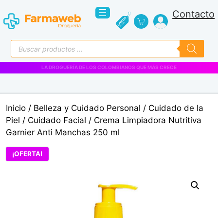
Saltar
Contacto
al
contenido
Búsqueda
de
productos
LA DROGUERÍA DE LOS COLOMBIANOS QUE MÁS CRECE
Inicio
/
Belleza y Cuidado Personal
/
Cuidado de la
Piel
/
Cuidado Facial
/ Crema Limpiadora Nutritiva
Garnier Anti Manchas 250 ml
¡OFERTA!