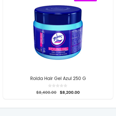
Rolda Hair Gel Azul 250 G
0
El
El
$
8,400.00
$
8,200.00
d
precio
precio
e
5
original
actual
era:
es:
$8,400.00.
$8,200.00.