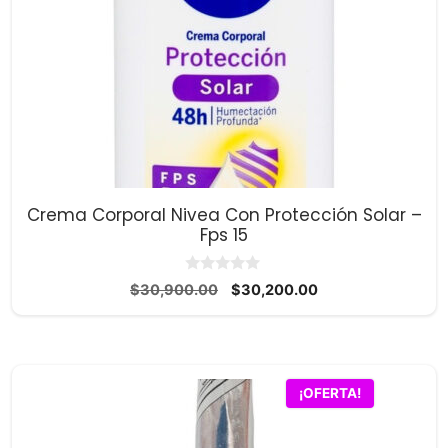
Crema Corporal Nivea Con Protección Solar –
Fps 15
0
El
El
$
30,900.00
$
30,200.00
d
precio
precio
e
5
original
actual
era:
es:
$30,900.00.
$30,200.00.
¡OFERTA!