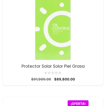
Protector Solar Solor Piel Grasa
0
El
El
$
91,900.00
$
89,800.00
d
precio
precio
e
5
original
actual
era:
es:
$91,900.00.
$89,800.00.
¡OFERTA!