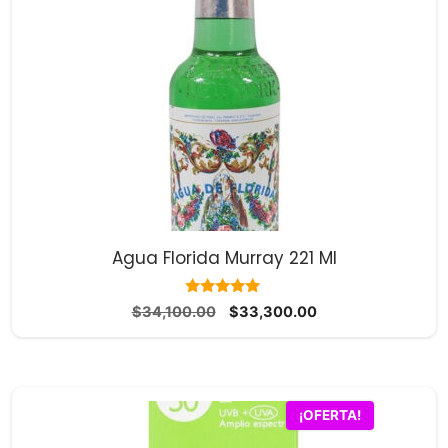
Agua Florida Murray 221 Ml
10.00
El
El
$
34,100.00
$
33,300.00
de 5
precio
precio
original
actual
era:
es:
$34,100.00.
$33,300.00.
¡OFERTA!