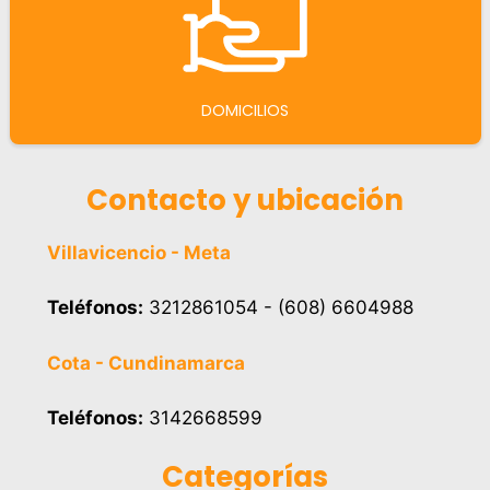
DOMICILIOS
Contacto y ubicación
Villavicencio - Meta
Teléfonos:
3212861054 - (608) 6604988
Cota - Cundinamarca
Teléfonos:
3142668599
Categorías