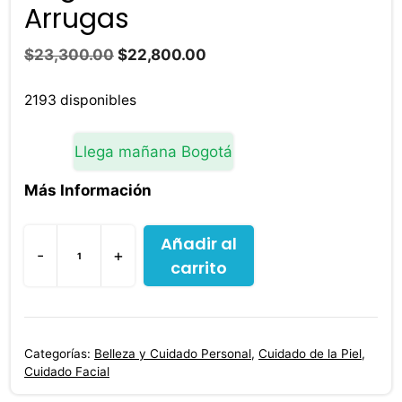
Arrugas
El
El
$
23,300.00
$
22,800.00
precio
precio
original
actual
2193 disponibles
era:
es:
$23,300.00.
$22,800.00.
Llega mañana Bogotá
Más Información
Añadir al
-
+
carrito
Crema
Ponds
Rejuveness
50g
Categorías:
Belleza y Cuidado Personal
,
Cuidado de la Piel
,
Crema
Cuidado Facial
Contra