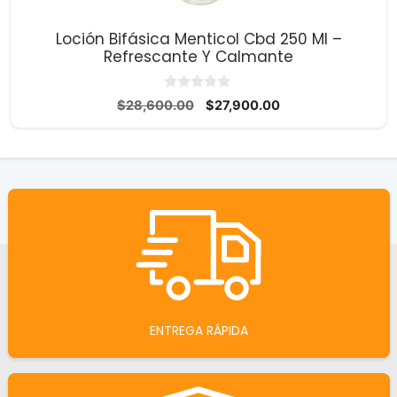
Loción Bifásica Menticol Cbd 250 Ml –
Refrescante Y Calmante
0
El
El
$
28,600.00
$
27,900.00
d
precio
precio
e
5
original
actual
era:
es:
$28,600.00.
$27,900.00.
ENTREGA RÁPIDA