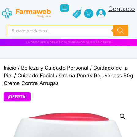
Saltar
Contacto
al
contenido
Búsqueda
de
productos
VENTAS EMPRESARIALES
Inicio
/
Belleza y Cuidado Personal
/
Cuidado de la
Piel
/
Cuidado Facial
/ Crema Ponds Rejuveness 50g
Crema Contra Arrugas
¡OFERTA!