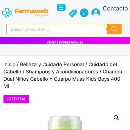
Saltar
Contacto
al
contenido
Búsqueda
de
productos
VENTAS EMPRESARIALES
Inicio
/
Belleza y Cuidado Personal
/
Cuidado del
Cabello
/
Shampoos y Acondicionadores
/ Champú
Dual Niños Cabello Y Cuerpo Muss Kids Boys 400
Ml
¡OFERTA!