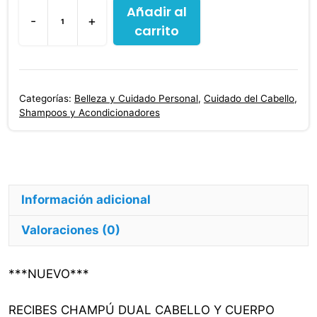
Añadir al
-
+
carrito
Champú
Dual
Niños
Cabello
Categorías:
Belleza y Cuidado Personal
,
Cuidado del Cabello
,
Y
Shampoos y Acondicionadores
Cuerpo
Muss
Kids
Boys
Información adicional
400
Ml
Valoraciones (0)
cantidad
***NUEVO***
RECIBES CHAMPÚ DUAL CABELLO Y CUERPO