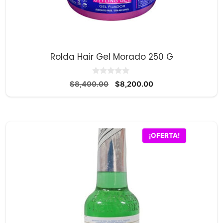
Rolda Hair Gel Morado 250 G
0
El
El
$
8,400.00
$
8,200.00
d
precio
precio
e
5
original
actual
era:
es:
$8,400.00.
$8,200.00.
¡OFERTA!