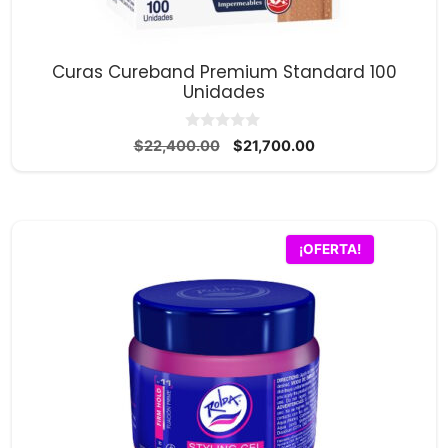
Curas Cureband Premium Standard 100
Unidades
0
El
El
$
22,400.00
$
21,700.00
d
precio
precio
e
5
original
actual
era:
es:
$22,400.00.
$21,700.00.
¡OFERTA!