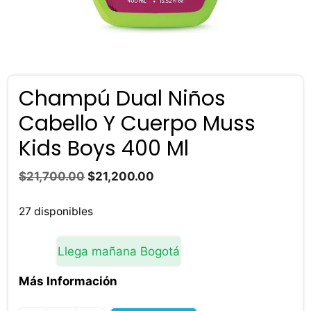
Champú Dual Niños
Cabello Y Cuerpo Muss
Kids Boys 400 Ml
El
El
$
21,700.00
$
21,200.00
precio
precio
original
actual
27 disponibles
era:
es:
$21,700.00.
$21,200.00.
Llega mañana Bogotá
Más Información