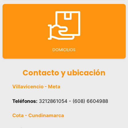
DOMICILIOS
Contacto y ubicación
Villavicencio - Meta
Teléfonos:
3212861054 - (608) 6604988
Cota - Cundinamarca