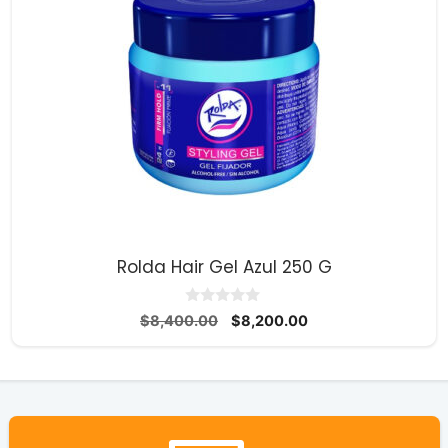
Rolda Hair Gel Azul 250 G
0
El
El
$
8,400.00
$
8,200.00
d
precio
precio
e
5
original
actual
era:
es:
$8,400.00.
$8,200.00.