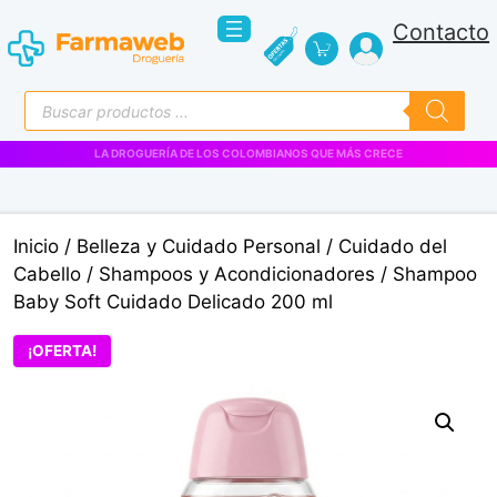
Saltar
Contacto
al
contenido
Búsqueda
de
productos
VENTAS EMPRESARIALES
Inicio
/
Belleza y Cuidado Personal
/
Cuidado del
Cabello
/
Shampoos y Acondicionadores
/ Shampoo
Baby Soft Cuidado Delicado 200 ml
¡OFERTA!