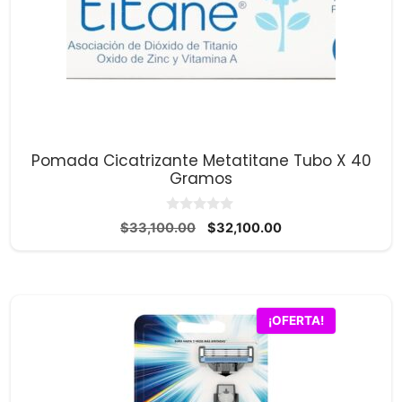
Pomada Cicatrizante Metatitane Tubo X 40
Gramos
0
El
El
$
33,100.00
$
32,100.00
d
precio
precio
e
5
original
actual
era:
es:
$33,100.00.
$32,100.00.
¡OFERTA!