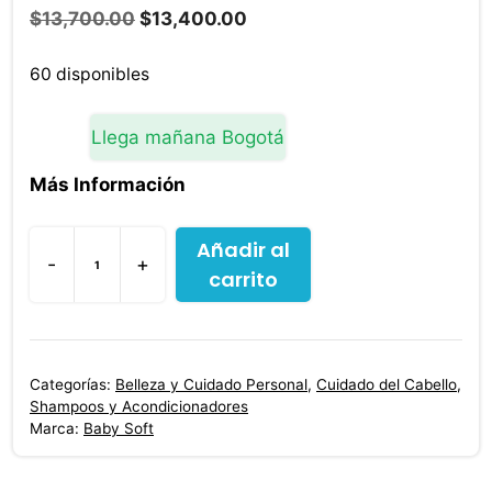
El
El
$
13,700.00
$
13,400.00
precio
precio
original
actual
60 disponibles
era:
es:
$13,700.00.
$13,400.00.
Llega mañana Bogotá
Más Información
Añadir al
-
+
carrito
Shampoo
Baby
Soft
Cuidado
Categorías:
Belleza y Cuidado Personal
,
Cuidado del Cabello
,
Delicado
Shampoos y Acondicionadores
200
Marca:
Baby Soft
ml
cantidad