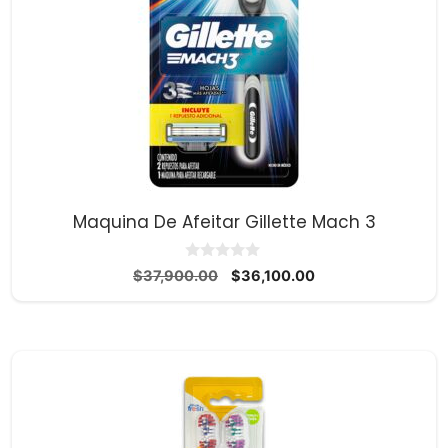
Maquina De Afeitar Gillette Mach 3
0
El
El
$
37,900.00
$
36,100.00
d
precio
precio
e
5
original
actual
era:
es:
$37,900.00.
$36,100.00.