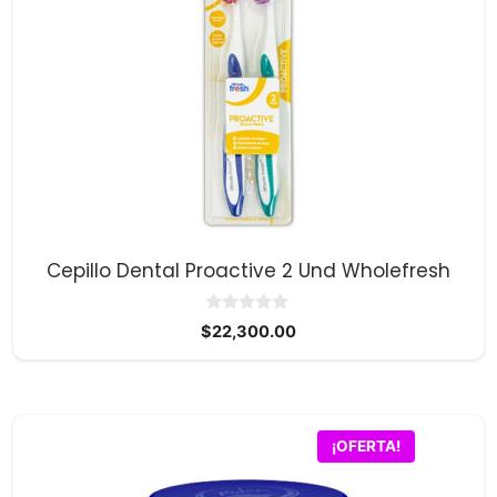
Cepillo Dental Proactive 2 Und Wholefresh
0
$
22,300.00
d
e
5
¡OFERTA!