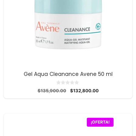
Gel Aqua Cleanance Avene 50 ml
0
El
El
$
135,900.00
$
132,800.00
d
precio
precio
e
5
original
actual
era:
es:
$135,900.00.
$132,800.00.
¡OFERTA!