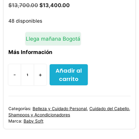
El
El
$
13,700.00
$
13,400.00
precio
precio
original
actual
48 disponibles
era:
es:
$13,700.00.
$13,400.00.
Llega mañana Bogotá
Más Información
Añadir al
-
+
carrito
Shampoo
Baby
Soft
Cuidado
Categorías:
Belleza y Cuidado Personal
,
Cuidado del Cabello
,
Nutritivo
Shampoos y Acondicionadores
200
Marca:
Baby Soft
ml
cantidad