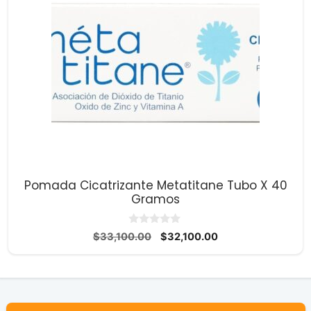
Pomada Cicatrizante Metatitane Tubo X 40
Gramos
0
El
El
$
33,100.00
$
32,100.00
d
precio
precio
e
5
original
actual
era:
es:
$33,100.00.
$32,100.00.