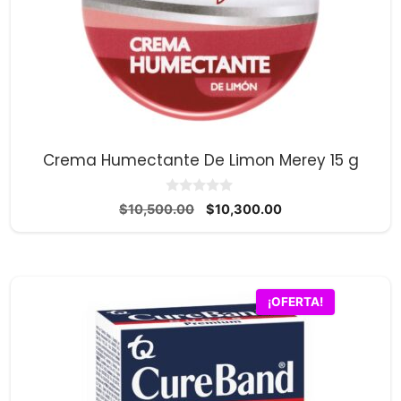
Crema Humectante De Limon Merey 15 g
0
El
El
$
10,500.00
$
10,300.00
d
precio
precio
e
5
original
actual
era:
es:
$10,500.00.
$10,300.00.
¡OFERTA!