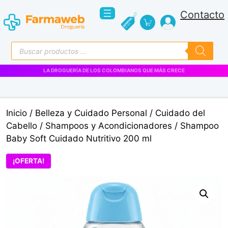
Saltar
Contacto
al
contenido
Búsqueda
de
productos
LA DROGUERÍA DE LOS COLOMBIANOS QUE MÁS CRECE
Inicio
/
Belleza y Cuidado Personal
/
Cuidado del
Cabello
/
Shampoos y Acondicionadores
/ Shampoo
Baby Soft Cuidado Nutritivo 200 ml
¡OFERTA!