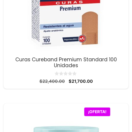
Curas Cureband Premium Standard 100
Unidades
0
El
El
$
22,400.00
$
21,700.00
d
precio
precio
e
5
original
actual
era:
es:
$22,400.00.
$21,700.00.
¡OFERTA!