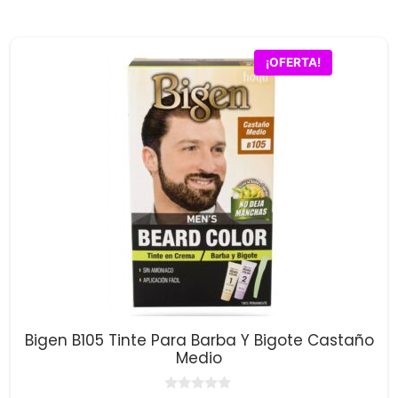
5
original
actual
era:
es:
$28,600.00.
$27,900.00.
¡OFERTA!
Bigen B105 Tinte Para Barba Y Bigote Castaño
Medio