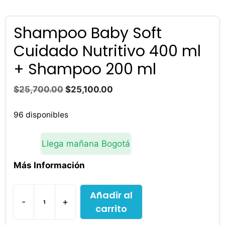
Shampoo Baby Soft
Cuidado Nutritivo 400 ml
+ Shampoo 200 ml
El
El
$
25,700.00
$
25,100.00
precio
precio
original
actual
96 disponibles
era:
es:
$25,700.00.
$25,100.00.
Llega mañana Bogotá
Más Información
Añadir al
-
+
carrito
Shampoo
Baby