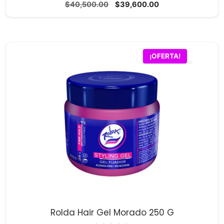
0
El
El
$
40,500.00
$
39,600.00
d
precio
precio
e
5
original
actual
era:
es:
$40,500.00.
$39,600.00.
¡OFERTA!
Rolda Hair Gel Morado 250 G