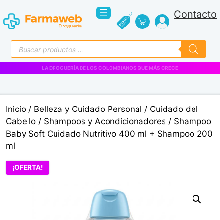
Saltar
Contacto
al
contenido
Búsqueda
de
productos
VENTAS EMPRESARIALES
Inicio
/
Belleza y Cuidado Personal
/
Cuidado del
Cabello
/
Shampoos y Acondicionadores
/ Shampoo
Baby Soft Cuidado Nutritivo 400 ml + Shampoo 200
ml
¡OFERTA!