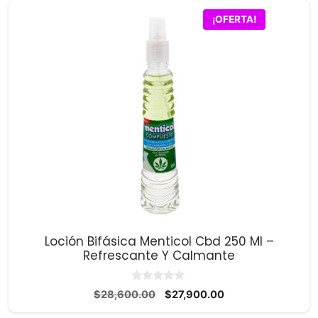
¡OFERTA!
Loción Bifásica Menticol Cbd 250 Ml –
Refrescante Y Calmante
0
El
El
$
28,600.00
$
27,900.00
d
precio
precio
e