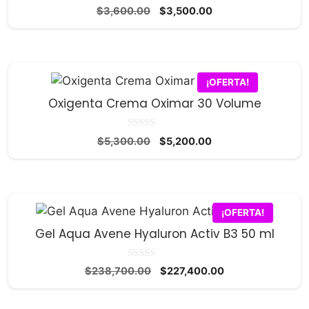
0
El
El
$
3,600.00
$
3,500.00
d
precio
precio
e
5
original
actual
era:
es:
$3,600.00.
$3,500.00.
¡OFERTA!
Oxigenta Crema Oximar 30 Volume
0
El
El
$
5,300.00
$
5,200.00
d
precio
precio
e
5
original
actual
era:
es:
$5,300.00.
$5,200.00.
¡OFERTA!
Gel Aqua Avene Hyaluron Activ B3 50 ml
0
El
El
$
238,700.00
$
227,400.00
d
precio
precio
e
5
original
actual