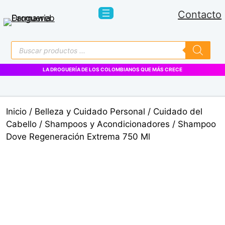
Saltar
Contacto
al
contenido
Búsqueda
de
productos
LA DROGUERÍA DE LOS COLOMBIANOS QUE MÁS CRECE
Inicio
/
Belleza y Cuidado Personal
/
Cuidado del
Cabello
/
Shampoos y Acondicionadores
/ Shampoo
Dove Regeneración Extrema 750 Ml