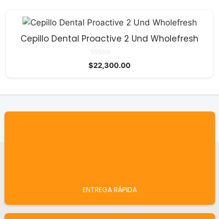
era:
es:
$238,700.00.
$227,400.00.
Cepillo Dental Proactive 2 Und Wholefresh
0
$
22,300.00
d
e
5
ENTREGA RÁPIDA