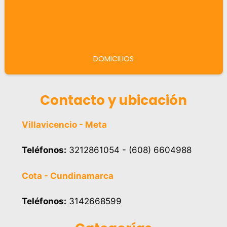
DOMICILIOS
Contacto y ubicación
Villavicencio - Meta
Teléfonos:
3212861054 - (608) 6604988
Cota - Cundinamarca
Teléfonos:
3142668599