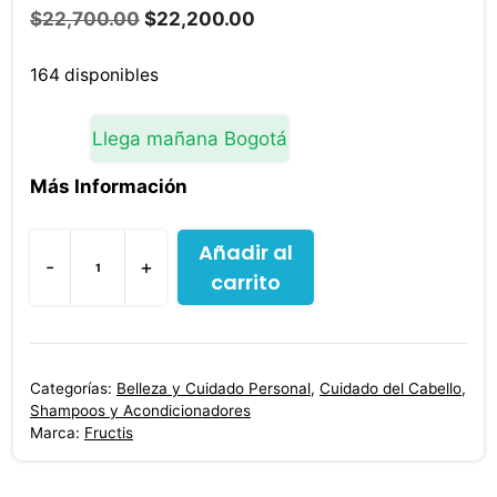
El
El
$
22,700.00
$
22,200.00
precio
precio
original
actual
164 disponibles
era:
es:
$22,700.00.
$22,200.00.
Llega mañana Bogotá
Más Información
Añadir al
-
+
carrito
Shampoo
Fructis
Adios
Esponjado
Categorías:
Belleza y Cuidado Personal
,
Cuidado del Cabello
,
350
Shampoos y Acondicionadores
ml
Marca:
Fructis
cantidad