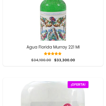
Agua Florida Murray 221 Ml
10.00
El
El
$
34,100.00
$
33,300.00
de 5
precio
precio
original
actual
era:
es:
$34,100.00.
$33,300.00.
¡OFERTA!