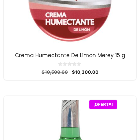
Crema Humectante De Limon Merey 15 g
0
El
El
$
10,500.00
$
10,300.00
d
precio
precio
e
5
original
actual
era:
es:
$10,500.00.
$10,300.00.
¡OFERTA!