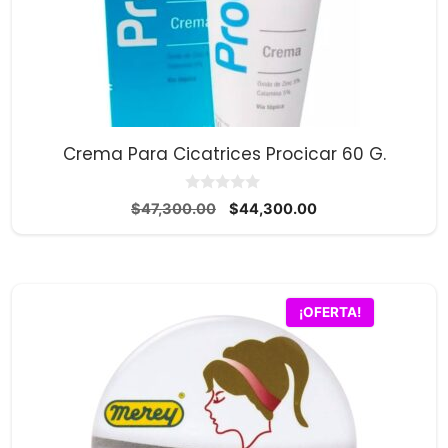
Crema Para Cicatrices Procicar 60 G.
0
El
El
$
47,300.00
$
44,300.00
d
precio
precio
e
5
original
actual
era:
es:
$47,300.00.
$44,300.00.
¡OFERTA!