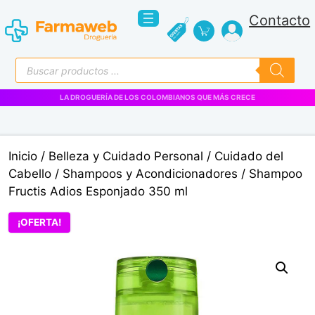
Saltar
Contacto
al
contenido
Búsqueda
de
productos
LA DROGUERÍA DE LOS COLOMBIANOS QUE MÁS CRECE
Inicio
/
Belleza y Cuidado Personal
/
Cuidado del
Cabello
/
Shampoos y Acondicionadores
/ Shampoo
Fructis Adios Esponjado 350 ml
¡OFERTA!