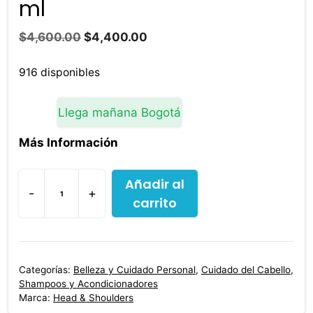
ml
El
El
$
4,600.00
$
4,400.00
precio
precio
original
actual
916 disponibles
era:
es:
$4,600.00.
$4,400.00.
Llega mañana Bogotá
Más Información
Añadir al
-
+
carrito
Shampoo
Head
Shoulders
Limpieza
Categorías:
Belleza y Cuidado Personal
,
Cuidado del Cabello
,
Renovadora
Shampoos y Acondicionadores
90
Marca:
Head & Shoulders