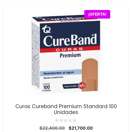
¡OFERTA!
Curas Cureband Premium Standard 100
Unidades
0
El
El
$
22,400.00
$
21,700.00
d