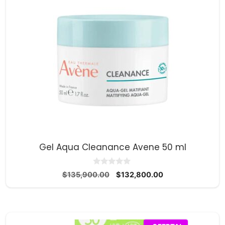
Gel Aqua Cleanance Avene 50 ml
0
El
El
$
135,900.00
$
132,800.00
d
precio
precio
e
5
original
actual
era:
es:
$135,900.00.
$132,800.00.