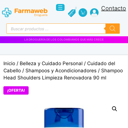
Saltar
Contacto
al
contenido
Búsqueda
de
productos
VENTAS EMPRESARIALES
Inicio
/
Belleza y Cuidado Personal
/
Cuidado del
Cabello
/
Shampoos y Acondicionadores
/ Shampoo
Head Shoulders Limpieza Renovadora 90 ml
¡OFERTA!