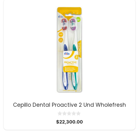
$91,900.00.
$89,800.00.
Cepillo Dental Proactive 2 Und Wholefresh
0
$
22,300.00
d
e
5