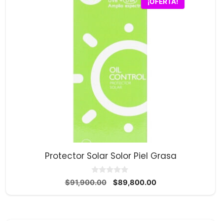
¡OFERTA!
Protector Solar Solor Piel Grasa
0
El
El
$
91,900.00
$
89,800.00
d
precio
precio
e
5
original
actual
era:
es: