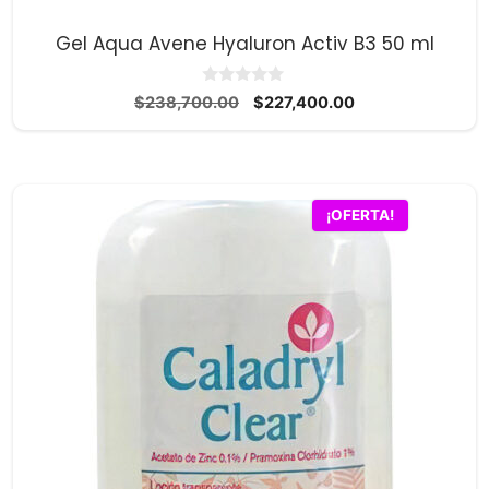
Gel Aqua Avene Hyaluron Activ B3 50 ml
0
El
El
$
238,700.00
$
227,400.00
d
precio
precio
e
5
original
actual
era:
es:
$238,700.00.
$227,400.00.
¡OFERTA!