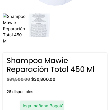
Shampoo Mawie
Reparación Total 450 Ml
El
El
$
31,500.00
$
30,800.00
precio
precio
original
actual
26 disponibles
era:
es:
$31,500.00.
$30,800.00.
Llega mañana Bogotá