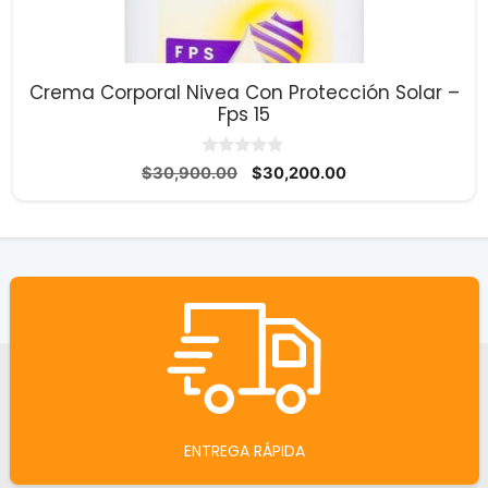
Crema Corporal Nivea Con Protección Solar –
Fps 15
0
El
El
$
30,900.00
$
30,200.00
d
precio
precio
e
5
original
actual
era:
es:
$30,900.00.
$30,200.00.
ENTREGA RÁPIDA