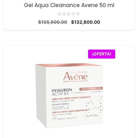
Gel Aqua Cleanance Avene 50 ml
0
El
El
$
135,900.00
$
132,800.00
d
precio
precio
e
5
original
actual
era:
es:
$135,900.00.
$132,800.00.
¡OFERTA!