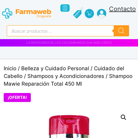
Saltar
Contacto
al
contenido
Búsqueda
de
productos
VENTAS EMPRESARIALES
Inicio
/
Belleza y Cuidado Personal
/
Cuidado del
Cabello
/
Shampoos y Acondicionadores
/ Shampoo
Mawie Reparación Total 450 Ml
¡OFERTA!