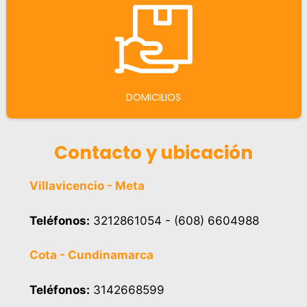
DOMICILIOS
Contacto y ubicación
Villavicencio - Meta
Teléfonos:
3212861054 - (608) 6604988
Cota - Cundinamarca
Teléfonos:
3142668599