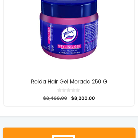
Rolda Hair Gel Morado 250 G
0
El
El
$
8,400.00
$
8,200.00
d
precio
precio
e
5
original
actual
era:
es:
$8,400.00.
$8,200.00.