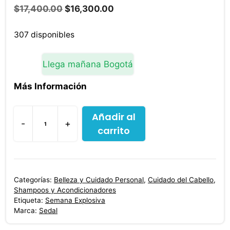
El
El
$
17,400.00
$
16,300.00
precio
precio
original
actual
307 disponibles
era:
es:
$17,400.00.
$16,300.00.
Llega mañana Bogotá
Más Información
Añadir al
-
+
carrito
Shampoo
Sedal
Rizos
Definidos
Categorías:
Belleza y Cuidado Personal
,
Cuidado del Cabello
,
340
Shampoos y Acondicionadores
ml
Etiqueta:
Semana Explosiva
Marca:
Sedal
cantidad