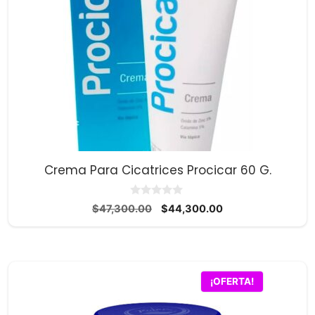
Crema Para Cicatrices Procicar 60 G.
0
El
El
$
47,300.00
$
44,300.00
d
precio
precio
e
5
original
actual
era:
es:
$47,300.00.
$44,300.00.
¡OFERTA!