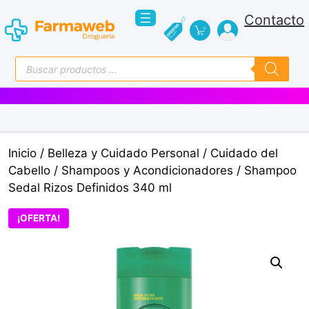
Saltar
Contacto
al
contenido
Búsqueda
de
productos
VENTAS EMPRESARIALES
Inicio
/
Belleza y Cuidado Personal
/
Cuidado del
Cabello
/
Shampoos y Acondicionadores
/ Shampoo
Sedal Rizos Definidos 340 ml
¡OFERTA!