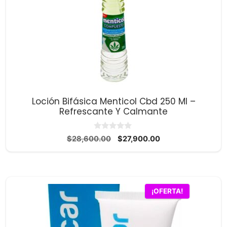
Loción Bifásica Menticol Cbd 250 Ml –
Refrescante Y Calmante
0
El
El
$
28,600.00
$
27,900.00
d
precio
precio
e
5
original
actual
era:
es:
$28,600.00.
$27,900.00.
¡OFERTA!