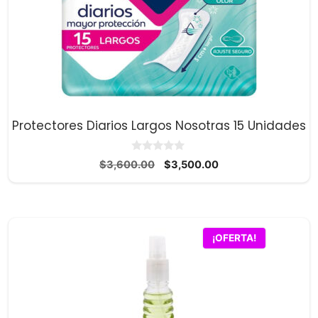
Protectores Diarios Largos Nosotras 15 Unidades
0
El
El
$
3,600.00
$
3,500.00
d
precio
precio
e
5
original
actual
era:
es:
$3,600.00.
$3,500.00.
¡OFERTA!