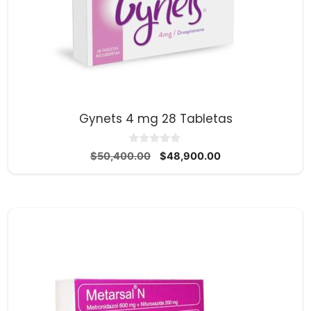
Gynets 4 mg 28 Tabletas
0
El
El
$
50,400.00
$
48,900.00
d
precio
precio
e
5
original
actual
era:
es:
$50,400.00.
$48,900.00.