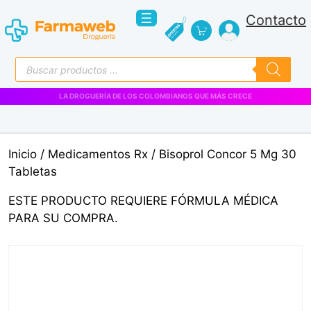
Saltar
Contacto
al
contenido
Búsqueda
de
productos
LA DROGUERÍA DE LOS COLOMBIANOS QUE MÁS CRECE
Inicio
/
Medicamentos Rx
/ Bisoprol Concor 5 Mg 30
Tabletas
ESTE PRODUCTO REQUIERE FÓRMULA MÉDICA
PARA SU COMPRA.