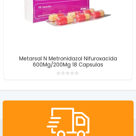
Metarsal N Metronidazol Nifuroxacida
600Mg/200Mg 18 Capsulas
0
d
e
5