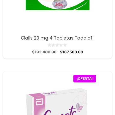
Cialis 20 mg 4 Tabletas Tadalafil
0
El
El
$
193,400.00
$
187,500.00
d
precio
precio
e
5
original
actual
era:
es:
$193,400.00.
$187,500.00.
¡OFERTA!