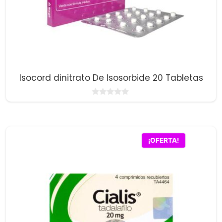
Isocord dinitrato De Isosorbide 20 Tabletas
0
d
e
5
¡OFERTA!