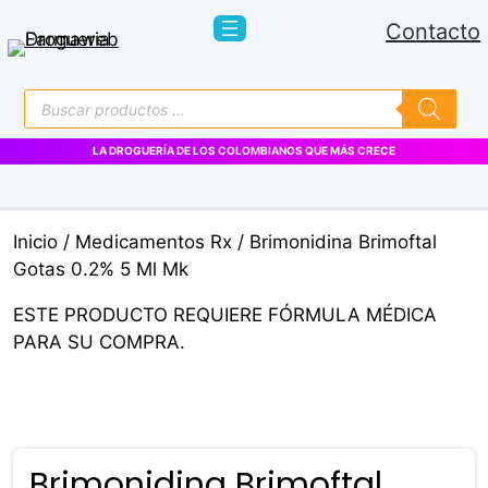
Saltar
Contacto
al
contenido
Búsqueda
de
productos
LA DROGUERÍA DE LOS COLOMBIANOS QUE MÁS CRECE
Inicio
/
Medicamentos Rx
/ Brimonidina Brimoftal
Gotas 0.2% 5 Ml Mk
ESTE PRODUCTO REQUIERE FÓRMULA MÉDICA
PARA SU COMPRA.
Brimonidina Brimoftal