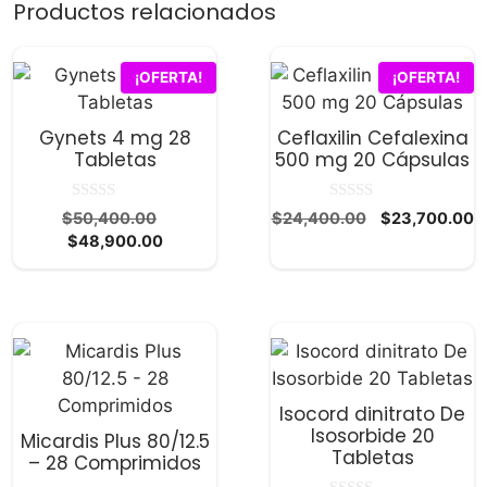
Productos relacionados
¡OFERTA!
¡OFERTA!
Gynets 4 mg 28
Ceflaxilin Cefalexina
Tabletas
500 mg 20 Cápsulas
0
0
El
El
El
$
50,400.00
$
24,400.00
$
23,700.00
d
d
El
precio
precio
p
$
48,900.00
e
e
5
5
precio
original
original
a
actual
era:
era:
e
es:
$50,400.00.
$24,400.00.
$
$48,900.00.
Isocord dinitrato De
Isosorbide 20
Micardis Plus 80/12.5
Tabletas
– 28 Comprimidos