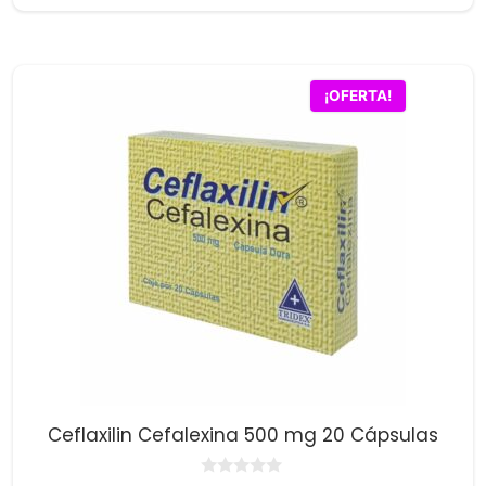
0
d
e
5
¡OFERTA!
Ceflaxilin Cefalexina 500 mg 20 Cápsulas