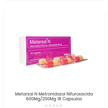
d
e
5
Metarsal N Metronidazol Nifuroxacida
600Mg/200Mg 18 Capsulas