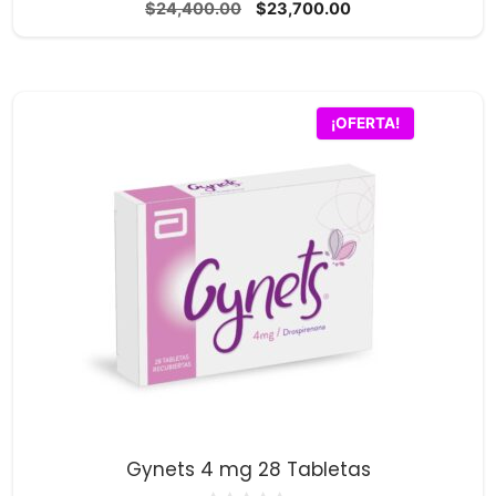
0
El
El
$
24,400.00
$
23,700.00
d
precio
precio
e
5
original
actual
era:
es:
$24,400.00.
$23,700.00.
¡OFERTA!
Gynets 4 mg 28 Tabletas