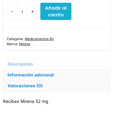
Añadir al
-
+
carrito
Mirena
52
mg
cantidad
Categoría:
Medicamentos Rx
Marca:
Mirena
Descripción
Información adicional
Valoraciones (0)
Recibes Mirena 52 mg