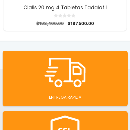
Cialis 20 mg 4 Tabletas Tadalafil
0
El
El
$
193,400.00
$
187,500.00
d
precio
precio
e
5
original
actual
era:
es:
$193,400.00.
$187,500.00.
ENTREGA RÁPIDA