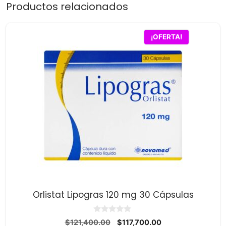
Productos relacionados
¡OFERTA!
Orlistat Lipogras 120 mg 30 Cápsulas
0
El
El
$
121,400.00
$
117,700.00