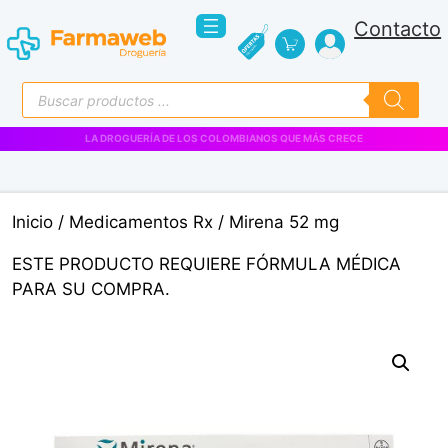
Saltar
Contacto
al
contenido
Búsqueda
de
productos
LA DROGUERÍA DE LOS COLOMBIANOS QUE MÁS CRECE
Inicio
/
Medicamentos Rx
/ Mirena 52 mg
ESTE PRODUCTO REQUIERE FÓRMULA MÉDICA
PARA SU COMPRA.