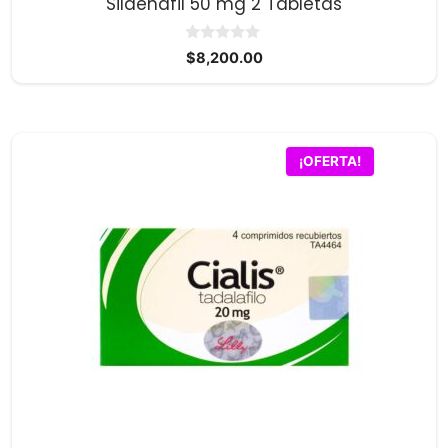
Sildenafil 50 mg 2 Tabletas
0
$
8,200.00
d
e
5
¡OFERTA!